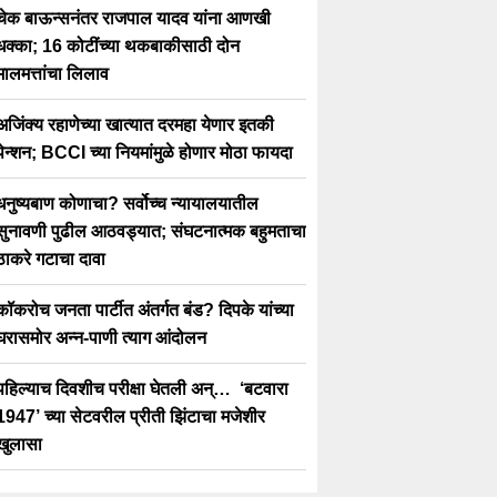
चेक बाऊन्सनंतर राजपाल यादव यांना आणखी
धक्का; 16 कोटींच्या थकबाकीसाठी दोन
मालमत्तांचा लिलाव
अजिंक्य रहाणेच्या खात्यात दरमहा येणार इतकी
पेन्शन; BCCI च्या नियमांमुळे होणार मोठा फायदा
धनुष्यबाण कोणाचा? सर्वोच्च न्यायालयातील
सुनावणी पुढील आठवड्यात; संघटनात्मक बहुमताचा
ठाकरे गटाचा दावा
कॉकरोच जनता पार्टीत अंतर्गत बंड? दिपके यांच्या
घरासमोर अन्न-पाणी त्याग आंदोलन
पहिल्याच दिवशीच परीक्षा घेतली अन्… ‘बटवारा
1947’ च्या सेटवरील प्रीती झिंटाचा मजेशीर
खुलासा