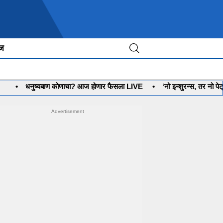
ीज
नुष्यबाण कोणाचा? आज होणार फैसला LIVE
•
‘नो इन्शुरन्स, तर नो पेट्रोल’ पण