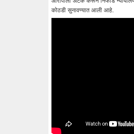
आरोपीला अटक करून निफाड न्यायालया
कोठडी सुनावण्यात आली आहे.