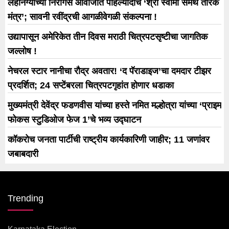
लहानग्यांच्या निरागस आवाजात पहिल्यांदाच ‘श्री स्वामी समर्थ तारक
मंत्र’; सावनी रवींद्रची आगळीवेगळी संकल्पना !
उद्यापासून अमेरिकेत तीन दिवस मराठी चित्रपटसृष्टीचा जागतिक
जल्लोष !
नेचरल स्टार नानीचा रौद्र अवतार! ‘द पॅराडाइज’चा दमदार टीझर
प्रदर्शित; 24 सप्टेंबरला चित्रपटगृहांत होणार धडाका
मुख्यमंत्री देवेंद्र फडणवीस यांच्या हस्ते नमित मल्होत्रा यांच्या ‘प्राइम
फोकस स्टुडिओज फेज 1’चे भव्य उद्घाटन
कॉकरोच जनता पार्टीची राष्ट्रीय कार्यकारिणी जाहीर; 11 जणांवर
जबाबदारी
Trending