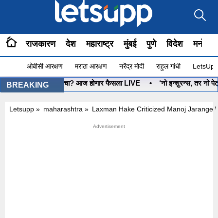
राजकारण
देश
महाराष्ट्र
मुंबई
पुणे
विदेश
मनोरंज
ओबीसी आरक्षण
मराठा आरक्षण
नरेंद्र मोदी
राहुल गांधी
LetsUpp 
•
धनुष्यबाण कोणाचा? आज होणार फैसला LIVE
•
‘नो इन्शुरन्स, तर नो पेट्
BREAKING
Letsupp
»
maharashtra
»
Laxman Hake Criticized Manoj Jarange W