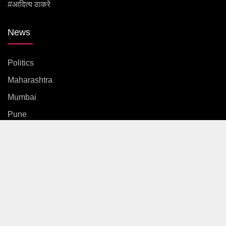
#आदित्य ठाकरे
News
Politics
Maharashtra
Mumbai
Pune
Country
International
News
Entertainment
Sports