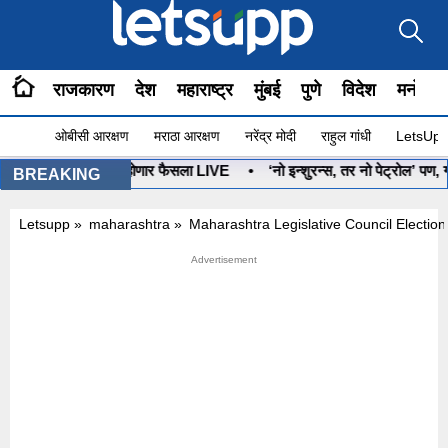
राजकारण
देश
महाराष्ट्र
मुंबई
पुणे
विदेश
मनोरंज
ओबीसी आरक्षण
मराठा आरक्षण
नरेंद्र मोदी
राहुल गांधी
LetsUpp 
यबाण कोणाचा? आज होणार फैसला LIVE
•
‘नो इन्शुरन्स, तर नो पेट्रोल’ पण, गा
BREAKING
Letsupp
»
maharashtra
»
Maharashtra Legislative Council Electi