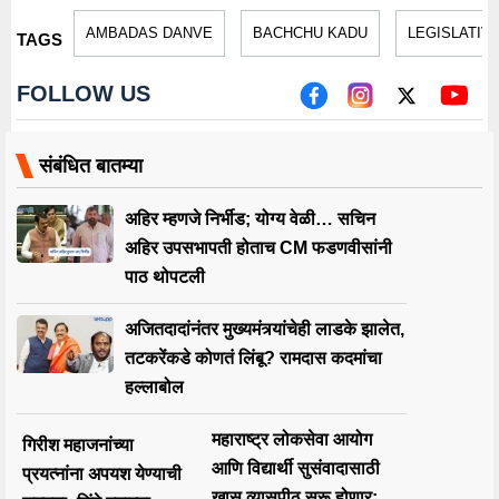
AMBADAS DANVE
BACHCHU KADU
LEGISLATIV
TAGS
FOLLOW US
संबंधित बातम्या
अहिर म्हणजे निर्भीड; योग्य वेळी… सचिन
अहिर उपसभापती होताच CM फडणवीसांनी
पाठ थोपटली
अजितदादांनंतर मुख्यमंत्र्यांचेही लाडके झालेत,
तटकरेंकडे कोणतं लिंबू? रामदास कदमांचा
हल्लाबोल
महाराष्ट्र लोकसेवा आयोग
गिरीश महाजनांच्या
आणि विद्यार्थी सुसंवादासाठी
प्रयत्नांना अपयश येण्याची
खास व्यासपीठ सुरू होणार;