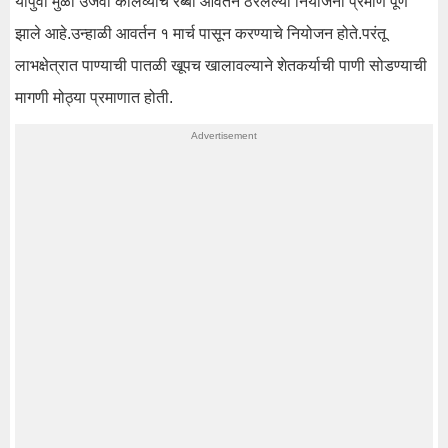
यापुर्वी मुळा उजवा कालव्याचे रब्बी आवर्तन ठरलेल्या नियोजना प्रमाणे पूर्ण
झाले आहे.उन्हाळी आवर्तन १ मार्च पासून करण्याचे नियोजन होते.परंतू
लाभक्षेत्रात पाण्याची पातळी खूपच खालावल्याने शेतकर्याची पाणी सोडण्याची
मागणी मोठ्या प्रमाणात होती.