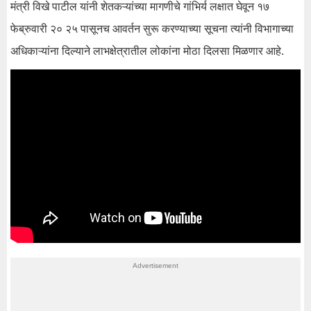
मंत्री विखे पाटील यांनी शेतकऱ्यांच्या मागणीचे गांभिर्य लक्षात घेवून १७
फेब्रुवारी २० २५ पासूनच आवर्तन सुरू करण्याच्या सूचना त्यांनी विभागाच्या
अधिकाऱ्यांना दिल्याने लाभक्षेत्रातील लोकांना मोठा दिलसा मिळणार आहे.