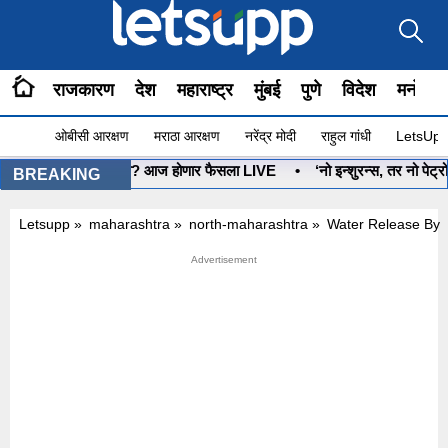
राजकारण
देश
महाराष्ट्र
मुंबई
पुणे
विदेश
मनोरंज
ओबीसी आरक्षण
मराठा आरक्षण
नरेंद्र मोदी
राहुल गांधी
LetsUpp 
धनुष्यबाण कोणाचा? आज होणार फैसला LIVE
•
‘नो इन्शुरन्स, तर नो पेट्रोल
BREAKING
Letsupp
»
maharashtra
»
north-maharashtra
»
Water Release By D