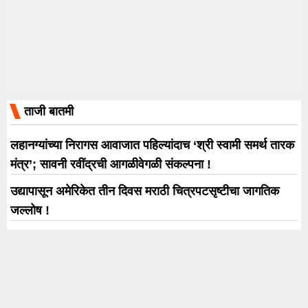
ताजी बातमी
लहानग्यांच्या निरागस आवाजात पहिल्यांदाच ‘श्री स्वामी समर्थ तारक
मंत्र’; सावनी रवींद्रची आगळीवेगळी संकल्पना !
उद्यापासून अमेरिकेत तीन दिवस मराठी चित्रपटसृष्टीचा जागतिक
जल्लोष !
नेचरल स्टार नानीचा रौद्र अवतार! ‘द पॅराडाइज’चा दमदार टीझर
प्रदर्शित; 24 सप्टेंबरला चित्रपटगृहांत होणार धडाका
मुख्यमंत्री देवेंद्र फडणवीस यांच्या हस्ते नमित मल्होत्रा यांच्या ‘प्राइम
फोकस स्टुडिओज फेज 1’चे भव्य उद्घाटन