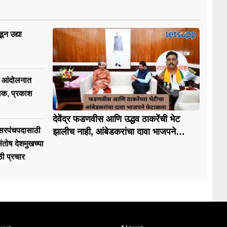
न उद्या
 आंदोलनात
हाक, प्रकाश
देवेंद्र फडणवीस आणि उद्धव ठाकरेंची भेट
 सरपंचपदासाठी
झालीच नाही, आंबेडकरांचा दावा भाजपने
फेटाळला!
ंतोष देशमुखच्या
ी प्रचार