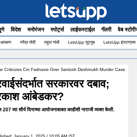
ुणे
विदेश
मनोरंजन
स्पोर्ट्स
लाईफस्टाईल
गॅलरी
वेब स्टोर
 आरक्षण
नरेंद्र मोदी
राहुल गांधी
LetsUpp यूट्यूब
LetsUpp इंस्टाग्राम
•
r Criticizes Cm Fadnavis Over Santosh Deshmukh Murder Case
रवाईसंदर्भात सरकारवर दबाव;
प्रकाश आंबेडकर?
ल 207 व्या शौर्य दिनाच्या आयोजनाबाबत काहीशी नाराजी व्यक्त केली.
lished:
January 1, 2025 / 10:05 AM IST