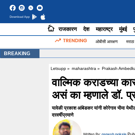
Download App
राजकारण
देश
महाराष्ट्र
मुंबई
प
ओबीसी आरक्षण
मराठा
BREAKING
Letsupp
»
maharashtra
»
Prakash Ambedka
वाल्मिक कराडच्या का
असं का म्हणाले डॉ. 
यावेळी प्रकाश आंबेडकर यांनी कोरेगाव भीमा येथी
दरवर्षीप्रमाणे
Pub
Written By:
ganesh pokale