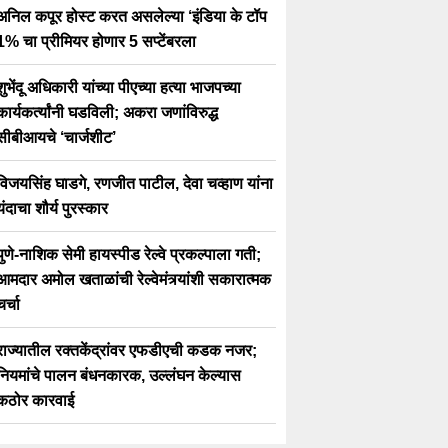
अनिल कपूर होस्ट करत असलेल्या ‘इंडिया के टॉप
1% चा प्रीमियर होणार 5 सप्टेंबरला
शुभेंदू अधिकारी यांच्या पीएच्या हत्या भाजपच्या
कार्यकर्त्यांनी घडविली; अकरा जणांविरुद्ध
सीबीआयचे ‘चार्जशीट’
विजयसिंह घाडगे, रणजीत पाटील, देवा चव्हाण यांना
यंदाचा शौर्य पुरस्कार
पुणे-नाशिक सेमी हायस्पीड रेल्वे प्रकल्पाला गती;
आमदार अमोल खताळांची रेल्वेमंत्र्यांशी सकारात्मक
चर्चा
राज्यातील रक्तकेंद्रांवर एफडीएची कडक नजर;
नियमांचे पालन बंधनकारक, उल्लंघन केल्यास
कठोर कारवाई