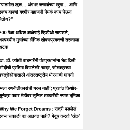
“पाठमोरा लूक… अंगभर जखमांच्या खुणा… आणि
एकच वाक्य! गश्मीर महाजनी नेमकं काय घेऊन
येतोय?”
200 पेक्षा अधिक आक्षेपार्ह व्हिडीओ सापडले;
अल्पवयीन मुलांच्या लैंगिक शोषणप्रकरणी तरुणाला
अटक
खा. डॉ. ज्योती वाघमारेंनी पंतप्रधानांना भेट दिली
‘मोदींची प्रतिमा विणलेली’ चादर; सोलापूरच्या
वस्त्रोद्योगासाठी आंतरराष्ट्रीय धोरणाची मागणी
‘मला रणनीतीकारांची गरज नाही’; प्रशांत किशोर-
सुनेत्रा पवार भेटीवर सुनिल तटकरेंची स्पष्ट भूमिका
Why We Forget Dreams : रात्री पडलेलं
स्वप्न सकाळी का आठवत नाही? मेंदूच करतो ‘खेळ’