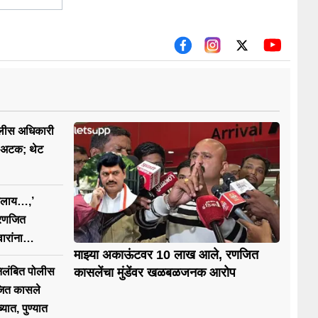
ोलीस अधिकारी
ा अटक; थेट
ेवलाय…,’
, रणजित
ारांना
माझ्या अकाऊंटवर 10 लाख आले, रणजित
निलंबित पोलीस
कासलेंचा मुंडेंवर खळबळजनक आरोप
ित कासले
्यात, पुण्यात