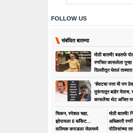
FOLLOW US
संबंधित बातम्या
मोठी बातमी! बडतर्फ प
रणजित कासलेला पुन्ह
दिल्लीतून घेतलं ताब्यात
‘शेवटचा पत्ता मी पण ठ
तुरूंगातून बाहेर येताच
कासलेंचा थेट अजित पव
धमकीवजा इशारा
चिकन, स्पेशल चहा,
मोठी बातमी! 
झोपायला 6 ब्लॅंकेट…
अधिकारी रणज
वाल्मिक कराडला जेलमध्ये
पोलिसांच्या ताब