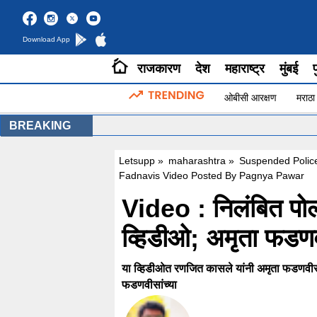
Download App
राजकारण
देश
महाराष्ट्र
मुंबई
प
ओबीसी आरक्षण
मराठा
BREAKING
Letsupp
»
maharashtra
»
Suspended Police 
Fadnavis Video Posted By Pagnya Pawar
Video : निलंबित पो
व्हिडीओ; अमृता फडणव
या व्हिडीओत रणजित कासले यांनी अमृता फडणवीस यां
फडणवीसांच्या