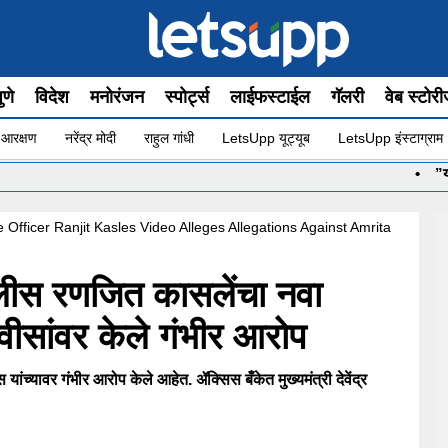
ुणे
विदेश
मनोरंजन
स्पोर्ट्स
लाईफस्टाईल
गॅलरी
वेब स्टोर
 आरक्षण
नरेंद्र मोदी
राहुल गांधी
LetsUpp यूट्यूब
LetsUpp इंस्टाग्राम
•
”योग सुरू आहे 
Officer Ranjit Kasles Video Alleges Allegations Against Amrita
लीस रणजित कासलेंचा नवा
ीसांवर केले गंभीर आरोप
च्यावर गंभीर आरोप केले आहेत. ॲक्सिस बँकेत मुख्यमंत्री देवेंद्र