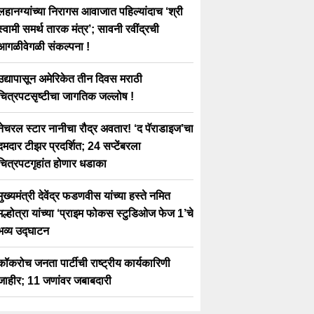
लहानग्यांच्या निरागस आवाजात पहिल्यांदाच ‘श्री
स्वामी समर्थ तारक मंत्र’; सावनी रवींद्रची
आगळीवेगळी संकल्पना !
उद्यापासून अमेरिकेत तीन दिवस मराठी
चित्रपटसृष्टीचा जागतिक जल्लोष !
नेचरल स्टार नानीचा रौद्र अवतार! ‘द पॅराडाइज’चा
दमदार टीझर प्रदर्शित; 24 सप्टेंबरला
चित्रपटगृहांत होणार धडाका
मुख्यमंत्री देवेंद्र फडणवीस यांच्या हस्ते नमित
मल्होत्रा यांच्या ‘प्राइम फोकस स्टुडिओज फेज 1’चे
भव्य उद्घाटन
कॉकरोच जनता पार्टीची राष्ट्रीय कार्यकारिणी
जाहीर; 11 जणांवर जबाबदारी