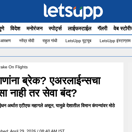
ुणे
विदेश
मनोरंजन
स्पोर्ट्स
लाईफस्टाईल
गॅलरी
वेब स्टोर
 आरक्षण
नरेंद्र मोदी
राहुल गांधी
LetsUpp यूट्यूब
LetsUpp इंस्टाग्राम
Brake On Flights
ाणांना ब्रेक? एअरलाईन्सचा
ा नाही तर सेवा बंद?
 इंधन अर्थात एटीएफ महागले असून, यामुळे देशातील विमान कंपन्यांवर मोठे
shed:
April 29, 2026 / 08:40 AM IST