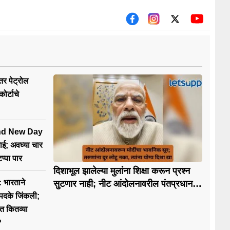
तर पेट्रोल
ोर्टाचे
nd New Day
ाई; अवघ्या चार
प्पा पार
दिशाभूल झालेल्या मुलांना शिक्षा करून प्रश्न
भारताने
सुटणार नाही; नीट आंदोलनावरील पंतप्रधान
मोदींचे मोठे वक्तव्य
 पदके जिंकली;
ीत कितव्या
?