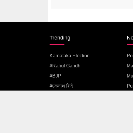
Trending
N
Karnataka Election
Pol
#rahul Gandhi
Ma
#BJP
Mu
#एकनाथ शिंदे
Pu
अजित पवार
Co
#आदित्य ठाकरे
Int
Copyright © letsupp 2026 . All rights reserved.
Copyright © Letsupp 2026 . All Rights Reserv