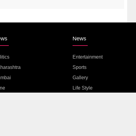
ews
News
itics
Entertainment
harashtra
Sports
mbai
Gallery
ne
Life Style
untry
Video
ernational
Web Stories
ed.
Powered By
Veegam