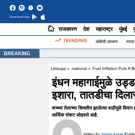
Download App
राजकारण
देश
महाराष्ट्र
मुंबई
प
ओबीसी आरक्षण
मराठा
BREAKING
Letsupp
»
national
»
Fuel Inflation Puts A 
इंधन महागाईमुळे उड्ड
इशारा, तातडीचा दिलास
कच्च्या तेलाच्या किमतीत झालेल्या वाढीमुळे विमान
आर्थिक संकट ओढवले आहे.
Publi
Written By:
Vishal Aarde