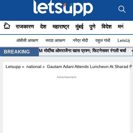
राजकारण
देश
महाराष्ट्र
मुंबई
पुणे
विदेश
मनोरंज
ओबीसी आरक्षण
मराठा आरक्षण
नरेंद्र मोदी
राहुल गांधी
LetsUpp 
 सुरू आहे ना?”, PM मोदींचा ओमराजेंना खास प्रश्न; फिटनेसवर रंगली चर्चा
•
‘म
BREAKING
Letsupp
»
national
»
Gautam Adani Attends Luncheon At Sharad P