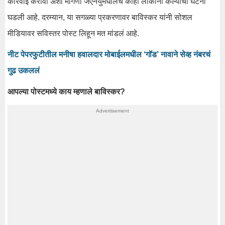
कारवाई करावी अशी मागणी जेएनयुमधीलच काही लोकांनी केल्याची घटना
घडली आहे. दरम्यान, या सगळ्या प्रकरणावर बाविस्कर यांनी सोशल
मीडियावर सविस्तर पोस्ट लिहून मत मांडलं आहे.
नीट पेपरफुटीतील मनीषा हवालदार मोबाईलमधील ‘गॉड’ नावाने सेव्ह नंबरचं
गुढ उकललं
आपल्या पोस्टमध्ये काय म्हणाले बाविस्कर?