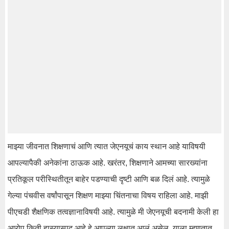
माझ्या जीवनात शिक्षणाचं आणि त्यात जेएनयूचं काय स्थान आहे याविषयी
आपल्यापैकी अनेकांना ठाऊक आहे. खरंतर, शिक्षणाने आमच्या सारख्यांना
प्रतिकूल परीस्थितीतून बाहेर पडण्याची दृष्टी आणि बळ दिलं आहे. त्यामुळे
गेल्या पंचवीस वर्षांपासून शिक्षण माझ्या चिंतनाचा विषय राहिला आहे. माझी
पीएचडी शैक्षणिक तत्वज्ञानाविषयी आहे. त्यामुळे मी जेएनयूची बदनामी केली हा
आरोप किती हास्यास्पद आहे हे आपल्या लक्षात आलं असेल. याला म्हणतात