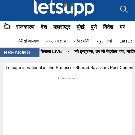
राजकारण
देश
महाराष्ट्र
मुंबई
पुणे
विदेश
मनोरंज
ओबीसी आरक्षण
मराठा आरक्षण
नरेंद्र मोदी
राहुल गांधी
LetsUpp 
ोणाचा? आज होणार फैसला LIVE
•
‘नो इन्शुरन्स, तर नो पेट्रोल’ पण, गाडीचा व
BREAKING
Letsupp
»
national
»
Jnu Professor Sharad Baviskars Post Comme