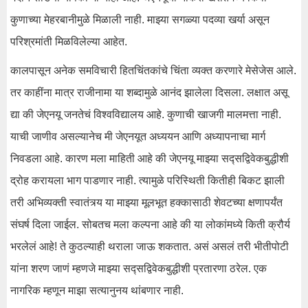
कुणाच्या मेहरबानीमुळे मिळाली नाही. माझ्या सगळ्या पदव्या खर्या असून
परिश्रमांती मिळविलेल्या आहेत.
कालपासून अनेक समविचारी हितचिंतकांचे चिंता व्यक्त करणारे मेसेजेस आले.
तर काहींना मात्र राजीनामा या शब्दामुळे आनंद झालेला दिसला. लक्षात असू
द्या की जेएनयू जनतेचं विश्वविद्यालय आहे. कुणाची खाजगी मालमत्ता नाही.
याची जाणीव असल्यानेच मी जेएनयूत अध्ययन आणि अध्यापनाचा मार्ग
निवडला आहे. कारण मला माहिती आहे की जेएनयू माझ्या सद्सद्विवेकबुद्धीशी
द्रोह करायला भाग पाडणार नाही. त्यामुळे परिस्थिती कितीही बिकट झाली
तरी अभिव्यक्ती स्वातंत्र्य या माझ्या मूलभूत हक्कासाठी शेवटच्या क्षणापर्यंत
संघर्ष दिला जाईल. सोबतच मला कल्पना आहे की या लोकांमध्ये किती क्रौर्य
भरलेलं आहे! ते‌ कुठल्याही थराला जाऊ शकतात. असं असलं‌ तरी भीतीपोटी
यांना शरण जाणं म्हणजे माझ्या सद्सद्विवेकबुद्धीशी प्रतारणा ठरेल. एक
नागरिक म्हणून माझा सत्यानुनय थांबणार नाही.