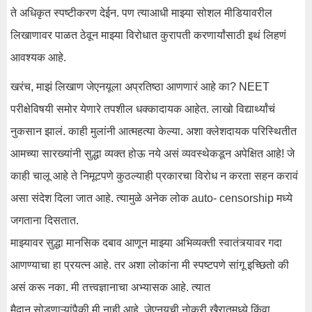
ते अधिकृत स्पष्टीकरण देईन. पण त्याआधी माझ्या सोशल मीडियावरील
लिखाणावर पाळत ठेवून माझ्या विरोधात कुरापती करणार्यांसाठी इथं लिहणं
आवश्यक आहे.
खरंच, माझं लिखाण जेएनयूला अप्रतिष्ठा आणणारं आहे का? NEET
परीक्षेविषयी समोर येणारे तपशील धक्कादायक आहेत. लाखो विद्यार्थ्यांचं
नुकसान झालं. काही मुलांनी आत्महत्या केल्या. अशा क्लेशदायक परिस्थितीत
आमच्या सारख्यांनी सुद्धा व्यक्त होऊ नये असं व्यवस्थेकडून अपेक्षित आहे! जे‌‌
काही चालू आहे ते‌ निमूटपणे कुठल्याही प्रकारचा विरोध न करता सहन करावं‌
असा संदेश दिला जात आहे. त्यामुळे अनेक लोक auto- censorship मध्ये
जगताना दिसतात.
माझ्यावर सुद्धा मानसिक दबाव आणून माझ्या अभिव्यक्ती स्वातंत्र्यावर गदा
आणण्याचा हा प्रयत्न आहे. तर अशा लोकांना मी स्पष्टपणे सांगू इच्छितो की
असं करू नका. मी तत्त्वज्ञानाचा अभ्यासक आहे. त्यात
मैदान सोडणाऱ्यांपैकी मी नाही आहे. जेएनयूची नोकरी खैरातमध्ये किंवा