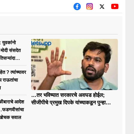
युवकांनो
त
तिसऱ्यांदा
ेत ? त्यांच्यावर
य राऊतांचा
ल
…तर भविष्यात सरकारचे अवघड होईल;
 गोळीबाराचे आदेश
सीजीपीचे प्रमुख दिपके यांच्याकडून पुन्हा
आंदोलनाचा इशारा
े…फडणवीसांचा
ना खोचक सवाल