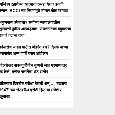
अजिंक्य रहाणेच्या खात्यात दरमहा येणार इतकी
पेन्शन; BCCI च्या नियमांमुळे होणार मोठा फायदा
धनुष्यबाण कोणाचा? सर्वोच्च न्यायालयातील
सुनावणी पुढील आठवड्यात; संघटनात्मक बहुमताचा
ठाकरे गटाचा दावा
कॉकरोच जनता पार्टीत अंतर्गत बंड? दिपके यांच्या
घरासमोर अन्न-पाणी त्याग आंदोलन
चंद्रशेखर बावनकुळेंनीच कुणबी जात प्रमाणपत्र
रद्द केले; मनोज जरांगेंचा थेट आरोप
पहिल्याच दिवशीच परीक्षा घेतली अन्… ‘बटवारा
1947’ च्या सेटवरील प्रीती झिंटाचा मजेशीर
खुलासा