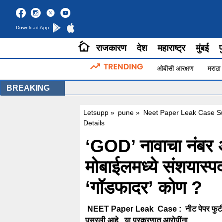
Download App
राजकारण
देश
महाराष्ट्र
मुंबई
प
ओबीसी आरक्षण
मराठा
BREAKING
Letsupp
»
pune
»
Neet Paper Leak Case S
Details
‘GOD’ नावाचा नंबर अ
मोबाईलमध्ये संशयास
‘गॉडफादर’ कोण ?
NEET Paper Leak Case : नीट पेपर फुटी प्
पसरली आहे. या प्रकरणात आरोपींना