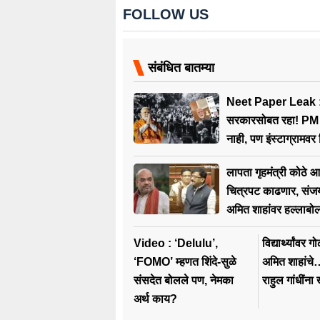
FOLLOW US
संबंधित बातम्या
Neet Paper Leak : 
सरकारसोबत रहा! PM मोदी संसदे
नाही, पण इंस्टाग्रामवर 
बोलले…
लापता गृहमंत्री कोठे आह
चित्रपट काढणार, संज
अमित शाहांवर हल्लाबो
Video : ‘Delulu’,
विद्यार्थ्यांवर
‘FOMO’ म्हणत शिंदे-सुळे
अमित शाहांच
संसदेत बोलले पण, नेमका
राहुल गांधीं
अर्थ काय?