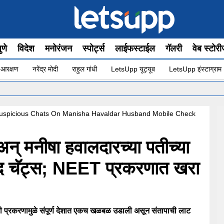
ुणे
विदेश
मनोरंजन
स्पोर्ट्स
लाईफस्टाईल
गॅलरी
वेब स्टोर
 आरक्षण
नरेंद्र मोदी
राहुल गांधी
LetsUpp यूट्यूब
LetsUpp इंस्टाग्राम
•
uspicious Chats On Manisha Havaldar Husband Mobile Check
न् मनीषा हवालदारच्या पतीच्या
्पद चॅट्स; NEET प्रकरणात खरा
रकरणामुळे संपूर्ण देशात एकच खळबळ उडाली असून संतापाची लाट