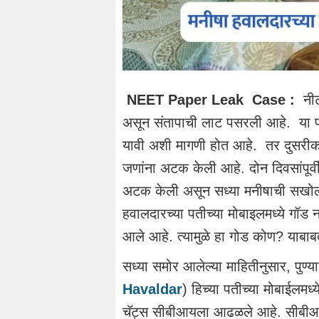
NEET Paper Leak Case :
नीट
असून संतापाची लाट पसरली आहे. या
यावी अशी मागणी होत आहे. तर दुसरीकड
जणांना अटक केली आहे. दोन दिवसांपूर्
अटक केली असून सध्या मनीषाची सखो
हवालदारच्या पतीच्या मोबाइलमध्ये गॉड 
आले आहे. त्यामुळे हा गोड कोण? याबा
सध्या समोर आलेल्या माहितीनुसार, पुण
Havaldar
) हिच्या पतीच्या मोबाईलमध्
चॅट्स सीबीआयला आढळले आहे. सीबीआयने स