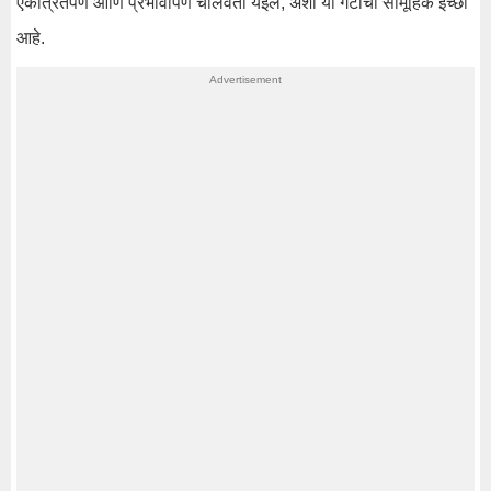
एकत्रितपणे आणि प्रभावीपणे चालवता येईल, अशी या गटाची सामूहिक इच्छा
आहे.