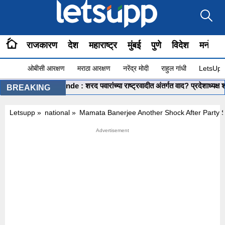
राजकारण
देश
महाराष्ट्र
मुंबई
पुणे
विदेश
मनोरंज
ओबीसी आरक्षण
मराठा आरक्षण
नरेंद्र मोदी
राहुल गांधी
LetsUpp 
hashikant Shinde : शरद पवारांच्या राष्ट्रवादीत अंतर्गत वाद? प्रदेशाध्यक्ष शशिकांत
BREAKING
Letsupp
»
national
»
Mamata Banerjee Another Shock After Party 