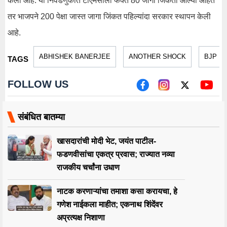
केली आहे. या निवडणुकीत टीएमसीला फक्त 80 जागा जिंकता आल्या आहेत
तर भाजपने 200 पेक्षा जास्त जागा जिंकत पहिल्यांदा सरकार स्थापन केली
आहे.
ABHISHEK BANERJEE
ANOTHER SHOCK
BJP
TAGS
FOLLOW US
संबंधित बातम्या
खासदारांची मोदी भेट, जयंत पाटील-
फडणवीसांचा एकत्र प्रवास; राज्यात नव्या
राजकीय चर्चांना उधाण
नाटक करणाऱ्यांचा तमाशा कसा करायचा, हे
गणेश नाईकला माहीत; एकनाथ शिंदेंवर
अप्रत्यक्ष निशाणा