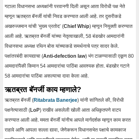
गटाला विधानसभा अध्यक्षांनी परवानगी दिली असून आता विरोधी पक्ष नेते
म्हणून ऋतब्रत बॅनर्जी यांची निवड करण्यात आली आहे. तर दुसरीकडे
अखरुज्जमान यांची ‘मुख्य प्रतोद’ (
Chief Whip
) म्हणून नियुक्ती करण्यात
आली आहे. ऋतब्रत बॅनर्जी यांच्या नेतृत्वाखाली, 58 बंडखोर आमदारांनी
विधानसभा अध्यक्ष रथिन बोस यांच्याकडे समर्थनाचे पत्र सादर केले.
पक्षांतरबंदी कायद्याचा (
Anti-defection law
) भंग टाळण्यासाठी एकूण 80
आमदारांपैकी किमान 54 आमदारांचा पाठिंबा आवश्यक होता. बंडखोर गटाने
58 आमदारांचा पाठिंबा असल्याचा दावा केला आहे.
ऋतब्रत बॅनर्जी काय म्हणाले?
ऋतब्रत बॅनर्जी (
Ritabrata Banerjee
) यांनी सांगितले की, विरोधी
पक्षनेत्यासाठी (
LoP
) राखीव असलेली खोली आता अधिकृतपणे वाटप
करण्यात आली आहे. ममता बॅनर्जी यांनीच आपले मार्गदर्शक म्हणून काम करत
राहावे आणि आपला सल्ला द्यावा, जेणेकरून विधानसभेत पक्षाचे कामकाज