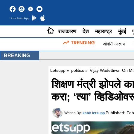
Download App
राजकारण
देश
महाराष्ट्र
मुंबई
प
ओबीसी आरक्षण
BREAKING
Letsupp
»
politics
»
Vijay Wadettiwar On Ml
शिक्षण मंत्री झोपले 
करा; ‘त्या’ व्हिडि
Published:
Feb
Written By:
kabir letsupp