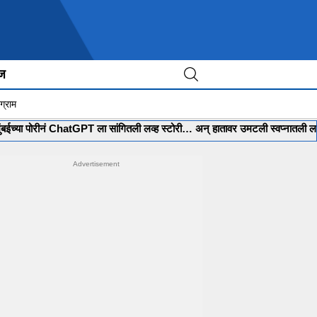
ीज
ग्राम
ीनं ChatGPT ला सांगितली लव्ह स्टोरी… अन् हातावर उमटली स्वप्नातली लग्नाची मेहेंदी