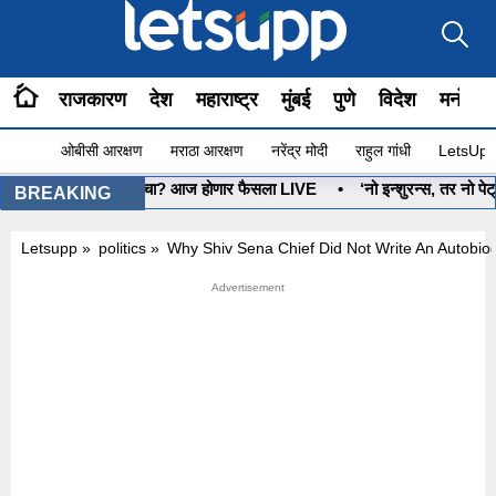
राजकारण
देश
महाराष्ट्र
मुंबई
पुणे
विदेश
मनोरंज
ओबीसी आरक्षण
मराठा आरक्षण
नरेंद्र मोदी
राहुल गांधी
LetsUpp 
•
धनुष्यबाण कोणाचा? आज होणार फैसला LIVE
•
‘नो इन्शुरन्स, तर नो पेट्र
BREAKING
Letsupp
»
politics
»
Why Shiv Sena Chief Did Not Write An Autob