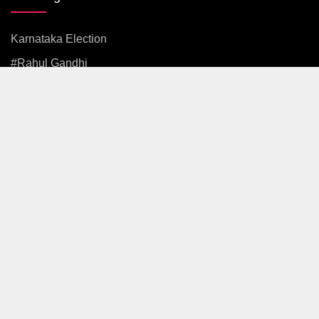
Karnataka Election
#rahul Gandhi
#BJP
#एकनाथ शिंदे
अजित पवार
#आदित्य ठाकरे
News
Politics
Maharashtra
Mumbai
Pune