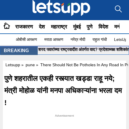
राजकारण
देश
महाराष्ट्र
मुंबई
पुणे
विदेश
मनोरंज
ओबीसी आरक्षण
मराठा आरक्षण
नरेंद्र मोदी
राहुल गांधी
LetsUpp 
nt Shinde : शरद पवारांच्या राष्ट्रवादीत अंतर्गत वाद? प्रदेशाध्यक्ष शशिकांत शिंदे
BREAKING
Letsupp
»
pune
»
There Should Not Be Potholes In Any Road In Pu
पुणे शहरातील एकही रस्त्यात खड्डा राहू नये;
मंत्री मोहोळ यांनी मनपा अधिकाऱ्यांना भरला दम
!