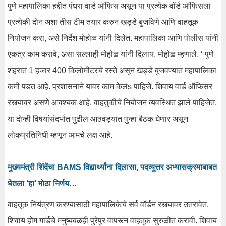
पुणे महापालिका हद्दीत पंधरा वार्ड ऑफिस असून या प्रत्येक वॉर्ड ऑफिसला
प्रत्येकी दोन अशा तीस टीम तयार करुन खड्डे बुजविणे आणि वाहतूक
नियोजन करा, असे निर्देश मोहोळ यांनी दिलेत. महापालिका आणि पोलीस यांनी
एकत्र काम करावे, असा सल्लाही मोहोळ यांनी दिलाय. मोहोळ म्हणाले, ‘ पुणे
शहरात 1 हजार 400 किलोमीटरचे रस्ते असून खड्डे बुजवण्यात महापालिका
कमी पडत आहे. प्रशासनाने यावर काम केलंs पाहिजे. शिवाय वार्ड ऑफिसर
रस्त्यावर असणे आवश्यक आहे. वाहतुकीचे नियोजन व्यवस्थित झाले पाहिजेत.
या दोन्ही विषयांसंदर्भात पुढील आठवड्यात पुन्हा बैठक घेणार असून
लोकप्रतिनिधी म्हणून आमचे लक्ष आहे.
मुख्यमंत्री शिंदेंचा BAMS विद्यार्थ्यांना दिलासा, पदव्युत्तर अभ्यासक्रमाबाबत
घेतला ‘हा’ मोठा निर्णय…
वाहतूक नियंत्रण करण्यासाठी महापालिकेचे सर्व वॉर्डन रस्त्यावर उतरावेत.
शिवाय होम गार्डचे मनुष्यबळही पुरेपुर वापरून वाहतूक सुरुळीत करावी. शिवाय