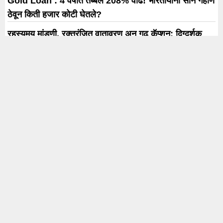
Gold Loan : 4 वर्षांत तब्बल 208% वाढ! भारतीयांनी सोनं गहाण
ठेवून किती हजार कोटी घेतले?
रहस्यमय मांडणी, रक्तरंजित वातावरण अन् गूढ कॅप्शन; दिग्दर्शक
म्हणून गश्मीर महाजनीची दमदार सुरुवात!
Trending
Karnataka Election
#rahul Gandhi
#BJP
#एकनाथ शिंदे
अजित पवार
#आदित्य ठाकरे