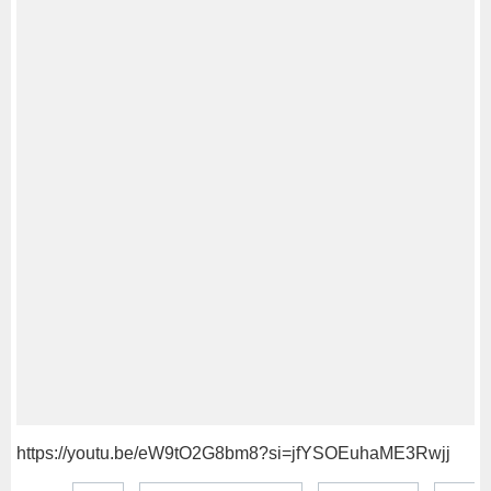
https://youtu.be/eW9tO2G8bm8?si=jfYSOEuhaME3Rwjj