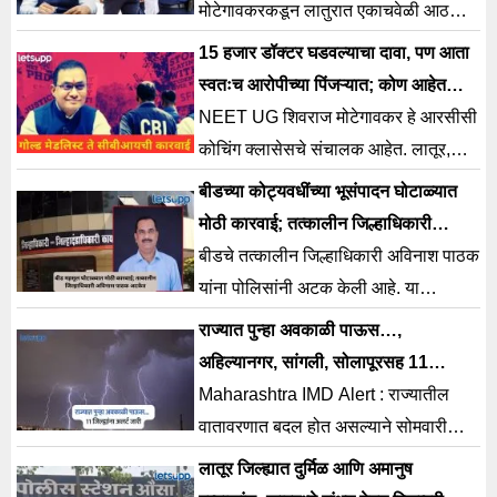
मोटेगावकरकडून लातुरात एकाचवेळी आठ
भूखंडाची खरेदी आणि मेडिकल कॉलेज उभारत
15 हजार डॉक्टर घडवल्याचा दावा, पण आता
असल्याचं समोर आलंय.
स्वतःच आरोपीच्या पिंजऱ्यात; कोण आहेत
मोटेगावकर?
NEET UG शिवराज मोटेगावकर हे आरसीसी
कोचिंग क्लासेसचे संचालक आहेत. लातूर,
पुण्यातल्या चौकशीनंतर मोटेगावकर यांना CBI
बीडच्या कोट्यवधींच्या भूसंपादन घोटाळ्यात
ने ताब्यात घेतलं आहे.
मोठी कारवाई; तत्कालीन जिल्हाधिकारी
अविनाश पाठक यांना लातूरमधून अटक
बीडचे तत्कालीन जिल्हाधिकारी अविनाश पाठक
यांना पोलिसांनी अटक केली आहे. या
कारवाईमुळे महसूल आणि प्रशासकीय वर्तुळात
राज्यात पुन्हा अवकाळी पाऊस…,
मोठी खळबळ उडाली आहे.
अहिल्यानगर, सांगली, सोलापूरसह 11
जिल्ह्यांना अलर्ट जारी
Maharashtra IMD Alert : राज्यातील
वातावरणात बदल होत असल्याने सोमवारी
आणि मंगळवारी तब्बल 11 जिल्ह्यांमध्ये
लातूर जिल्ह्यात दुर्मिळ आणि अमानुष
अवकाळी पावसाचा अंदाज