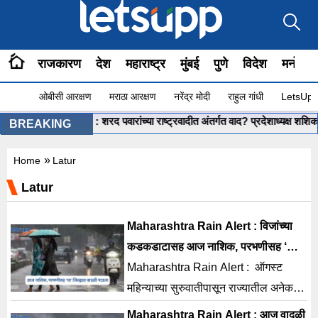
राजकारण
देश
महाराष्ट्र
मुंबई
पुणे
विदेश
मनोरंज
ओबीसी आरक्षण
मराठा आरक्षण
नरेंद्र मोदी
राहुल गांधी
LetsUpp 
kant Shinde : शरद पवारांच्या राष्ट्रवादीत अंतर्गत वाद? प्रदेशाध्यक्ष शशिकांत शिं
BREAKING
»
Home
Latur
Latur
Maharashtra Rain Alert : विजांच्या
कडकडाटासह आज नाशिक, परभणीसह ‘या’
जिल्ह्यात वादळी पाऊस
Maharashtra Rain Alert : ऑगस्ट
महिन्याच्या सुरुवातीपासून राज्यातील अनेक
भागात मुसळधार तर काही भागात रिमझिम
Maharashtra Rain Alert : आज वादळी