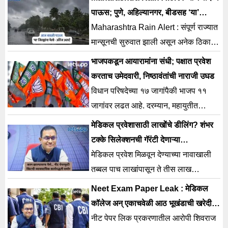
पाऊस पाहायला मिळत आहे.
पाऊस; पुणे, अहिल्यानगर, बीडसह ‘या’
जिल्ह्यांना येलो – ऑरेंज अलर्ट
Maharashtra Rain Alert : संपूर्ण राज्यात
मान्सूनची सुरुवात झाली असून अनेक ठिकाणी
विजांसह वादळी पाऊस पाहायला मिळत आहे.
भाजपकडून आयारामांना संधी; पक्षात प्रवेश
करताच उमेदवारी, निष्ठावंतांची नाराजी उघड
विधान परिषदेच्या १७ जागांपैकी भाजप ११
जागांवर लढत आहे. दरम्यान, महायुतीत
जागावाटपावरून प्रचंड रस्सीखेच सुरू होती.
मेडिकल प्रवेशासाठी लाखोंचे डीलिंग? शंभर
टक्के सिलेक्शनची गॅरंटी देणाऱ्या
मोटेगावकरच्या रॅकेटचा पर्दाफाश
मेडिकल प्रवेश मिळवून देण्याच्या नावाखाली
तब्बल पाच लाखांपासून ते तीस लाख
रुपयांपर्यंत व्यवहार केल्याचा दावा यंत्रणांकडून
Neet Exam Paper Leak : मेडिकल
करण्यात आला आहे.
कॉलेज अन् एकाचवेळी आठ भूखंडाची खरेदी…
शिवराज मोटेगावरचे कारनामे उघड
नीट पेपर लिक प्रकरणातील आरोपी शिवराज