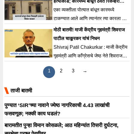
हत्याकांड; कारमध्ये बांधून ठेवत रिकव्हरी
एजंटला जिवंत जाळले
एका व्यक्तीला पोत्यात बांधून कारमध्ये
टाकण्यात आले आणि त्यानंतर त्या कारला आग
लावून जिवंत जाळण्यात आल्याची धक्कादायक
मोठी बातमी! माजी केंद्रीय गृहमंत्री शिवराज
घटना समोर.
पाटील चाकूरकर यांचं निधन
Shivraj Patil Chakurkar : माजी केंद्रीय
गृहमंत्री आणि काँग्रेसचे जेष्ठ नेते शिवराज
पाटील चाकूरकर यांचं निधन झालं आहे.
1
2
3
→
शुक्रवारी पहाटेच्या
ताजी बातमी
पुण्यात ‘SIR’च्या नावाने ज्येष्ठ नागरिकाची 4.43 लाखांची
फसवणूक; नक्की काय घडलं?
बारामतीत पुन्हा विमान कोसळले; आठ महिन्यांत तिसरी दुर्घटना,
सुरक्षेचा प्रश्न ऐरणीवर