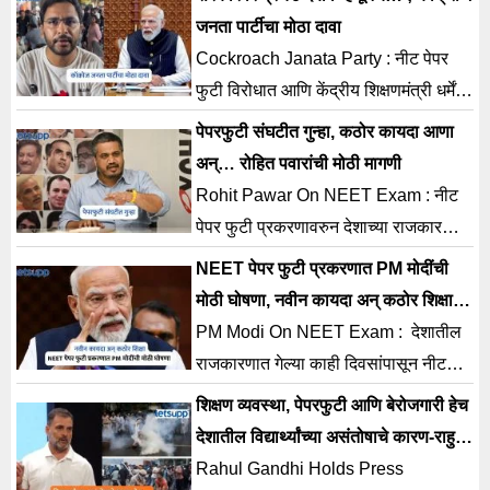
जनता पार्टीचा मोठा दावा
Cockroach Janata Party : नीट पेपर
फुटी विरोधात आणि केंद्रीय शिक्षणमंत्री धर्मेंद्र
प्रधान यांच्या राजीनाम्याच्या मागणीसाठी
पेपरफुटी संघटीत गुन्हा, कठोर कायदा आणा
कॉक्रोज जनता
अन्… रोहित पवारांची मोठी मागणी
Rohit Pawar On NEET Exam : नीट
पेपर फुटी प्रकरणावरुन देशाच्या राजकारणात
सध्या अनेक घडामोडी घडताना दिसत आहे.
NEET पेपर फुटी प्रकरणात PM मोदींची
पेपर फुटीप्रकरणात
मोठी घोषणा, नवीन कायदा अन् कठोर शिक्षा;
काय म्हणाले पंतप्रधान?
PM Modi On NEET Exam : देशातील
राजकारणात गेल्या काही दिवसांपासून नीट
पेपर फुटी प्रकरणाचा मुद्दा चर्चेत असून या
शिक्षण व्यवस्था, पेपरफुटी आणि बेरोजगारी हेच
प्रकरणावरुन चारही
देशातील विद्यार्थ्यांच्या असंतोषाचे कारण-राहुल
गांधी
Rahul Gandhi Holds Press