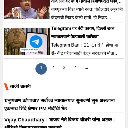
आंदोलनांवर काय म्हणाले शिक्षणमंत्री धर्मेंद्र
प्रधान?
नागपूरच्या विद्यार्थ्याने स्वतः पोर्टलद्वारे अबुधाबी
केंद्राची निवड केली होती. ही निवड
सिस्टममध्ये अनेकदा रेकॉर्ड झाली होती.
Telegram वर बंदी कायम, दिल्ली उच्च
न्यायालयाने फेटाळली याचिका
Telegram Ban : 21 जून रोजी होणाऱ्या
री- नीट परीक्षासाठी केंद्र सरकारने मोठा
निर्णय घेत 30 जूनपर्यंत टेलिग्रामवर बंदी
1
2
3
4
→
आणली आहे.
ताजी बातमी
धनुष्यबाण कोणाचा? सर्वोच्च न्यायालयात सुनावणी सुरु असताना
एकनाथ शिंदे घेणार PM मोदींची भेट
Vijay Chaudhary : भाजप नेते विजय चौधरी यांना अटक ;
ऑडिओ क्लिपप्रकरणात कारवाई