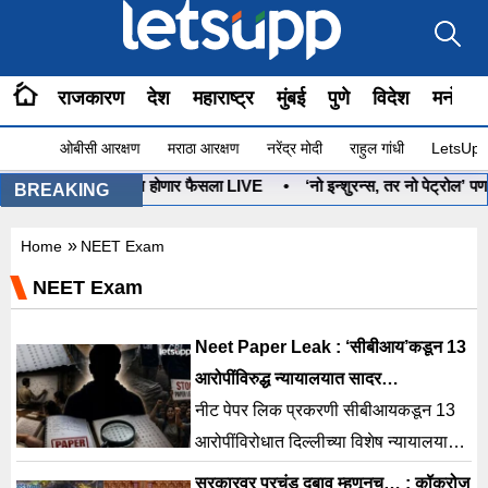
राजकारण
देश
महाराष्ट्र
मुंबई
पुणे
विदेश
मनोरंज
ओबीसी आरक्षण
मराठा आरक्षण
नरेंद्र मोदी
राहुल गांधी
LetsUpp 
्यबाण कोणाचा? आज होणार फैसला LIVE
•
‘नो इन्शुरन्स, तर नो पेट्रोल’ पण, ग
BREAKING
»
Home
NEET Exam
NEET Exam
Neet Paper Leak : ‘सीबीआय’कडून 13
आरोपींविरुद्ध न्यायालयात सादर…
नीट पेपर लिक प्रकरणी सीबीआयकडून 13
आरोपींविरोधात दिल्लीच्या विशेष न्यायालयात
आरोपपत्र सादर करण्यात आले आहे.
सरकारवर प्रचंड दबाव म्हणूनच… ; कॉक्रोज