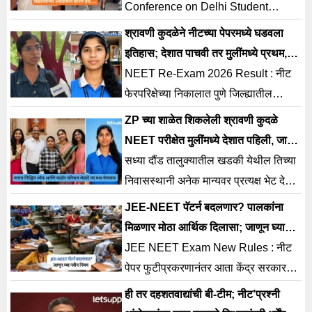
Conference on Delhi Student
Protest, विद्यार्थ्यांच्या असंतोषामागचे कारण
श्रावणी कुदळेने नीटच्या पेपरमध्ये घडवला
हेच शिक्षण व्यवस्था, पेपरफुटी आणि बेरोजगारी
इतिहास; देशात पाचवी तर मुलींमध्ये प्रथम,
मोबाईलला दूर ठेवत केला अभ्यास!
NEET Re-Exam 2026 Result : नीट
फेरपरिक्षेच्या निकालात पुणे जिल्ह्यातील
बारामती येथील श्रावणी कुदळे हिने
​ZP च्या शाळेत शिकलेली श्रावणी कुदळे
उल्लेखनीय यश संपादन करत देशभरात
NEET परीक्षेत मुलींमध्ये देशात पहिली, जाणून
घ्या तिच्या यशाचे गुपित
सध्या दौंड तालुक्यातील खडकी येथील तिच्या
निवासस्थानी अनेक मान्यवर प्रत्यक्ष भेट देऊन
तिच्यावर शुभेच्छांचा वर्षाव करत आहेत.
JEE-NEET पॅटर्न बदलणार? पालकांना
मिळणार मोठा आर्थिक दिलासा; जाणून घ्या
नवीन नियम
JEE NEET Exam New Rules : नीट
पेपर फुटीप्रकरणानंतर आता केंद्र सरकार
मोठा निर्णय घेण्याच्या तयारीत असल्याची
ही तर दहशतवाद्यांची बी-टीम; नीट’प्रश्‍नी
माहिती समोर येत आहे. कोचिंग