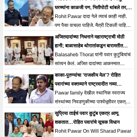
अंतर्गत मोर्चेबांधणी सुरू झाली आहे.
घरच्यांना काळजी पण, भितीपोटी थांबले तर, ते
पवार कसले
Rohit Pawar दादा गेले त्याचं काही नाही.
पण पैसा वाचला पाहिजे. मैत्री टिकली पाहिजे
म्हणून व्हिएसआर या कंपनीला मदत केली जात
अजितदादांच्या निधनाने महाराष्ट्राची मोठी
आहे.
हानी; बाळासाहेब थोरातांकडून बारामतीत
पवार कुटुंबीयांचं सांत्वन
Balasaheb Thorat यांनी पवार कुटुंबियांचं
सांत्वन केलं. अजित दादांच्या आकस्मात
निधनाने महाराष्ट्राची कधीही न भरून
काका-पुतण्यांचा ‘राजकीय मेल’? रोहित
निघणारी मोठी हानी झाली आहे.
पवारांच्या वक्तव्याने राष्ट्रवादीत नव्या
समीकरणांची चाहूल
Pawar family देखील स्थानिक स्वराज्य
संस्थांच्या निवडणुकीच्या पार्श्वभूमीवर एकत्र
येण्याच्या चर्चा सुरू झाल्या आहेत.
सुप्रिया ताईचं पवार कुटुंब एकत्र आणू
शकतात…रोहित पवारांचे सूचक विधान
Rohit Pawar On Will Sharad Pawar