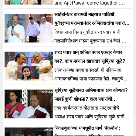
and Ajit Pawar come together :
राज्याच्या राजकारणात राजकीय पक्षांप्रमाणे
साहेबांनंतर बारामती माझ्याच पाठिशी;
कुटुंबांमध्ये देखील फूट पडल्याच्या घटना
युगेंद्रच्या पराभवानंतर अजितदादांचा पवारांना
घडल्या आहेत. यातच नुकतेच राज ठाकरे आणि
टोला
विधानसभा निवडणुकीत शरद पवार यांनी
उद्धव ठाकरे हे एकत्र येणार, अशा चर्चा
माझ्याविरोधात माझ्या पुतण्याला उभं केलं.
रंगलेल्या आहेत. असं असतानाच आता पवार
त्यावेळी मी माझ्या भावाला निरोप पाठवला,
शरद पवार अन् अजित पवार एकत्र येणार
कुटुंब एकत्र येणार का? यावर आमदार रोहित
का?, काय म्हणाल खासदार सुप्रिया सुळे?
पवार यांनी प्रतिक्रिया दिली आहे. कुटुंबाने
लोकसभेच्या मतदानानंतरही मी पहिल्यांदा
एकत्र […]
आशाकाकींच्या पाया पडायला गेले. त्यामुळे
वैयक्तिक आणि व्यावसायिक आयुष्यात
सुप्रिया सुळेंबाबत अभिमानाचा क्षण कोणता?
जावई कुणी शोधला? शरद पवारांची
अ’राजकीय उत्तर
एका कार्यक्रमात बोलताना राष्ट्रवादीचे
अध्यक्ष शरद पवार आणि सुप्रिया सुळे यांनी
आपल्या नात्यांसह राजकारणावर भाष्य केलं.
निवडणुकांच्या धामधुमीत पार्थ ‘बॅकबोन’;