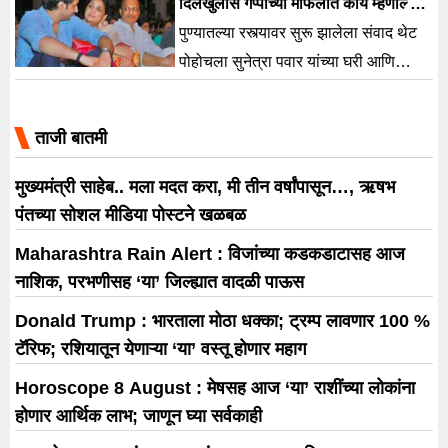
दिलखुलास गप्पांच्या मैफिलीत काय म्हणाल्या
सुनेत्रा पवार?
पुण्यातल्या रस्त्यावर सुरू झालेला संवाद थेट
पोहोचला सुनेत्रा पवार यांच्या घरी आणि
सुरूवात झाली ती गप्पांच्या मैफिलीला.
ताजी बातमी
मुख्यमंत्री साहेब.. मला मदत करा, मी तीन वर्षांपासून…, ऋषभ
पंतच्या सोशल मीडिया पोस्टने खळबळ
Maharashtra Rain Alert : विजांच्या कडकडाटासह आज
नाशिक, परभणीसह ‘या’ जिल्ह्यात वादळी पाऊस
Donald Trump : भारताला मोठा धक्का; ट्रम्प लावणार 100 %
टॅरिफ; रशियातून येणाऱ्या ‘या’ वस्तू होणार महाग
Horoscope 8 August : मेषसह आज ‘या’ राशींच्या लोकांना
होणार आर्थिक लाभ; जाणून घ्या सर्वकाही