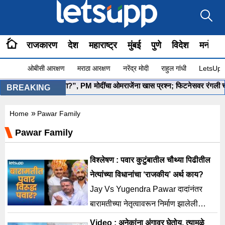
राजकारण
देश
महाराष्ट्र
मुंबई
पुणे
विदेश
मनोरंज
ओबीसी आरक्षण
मराठा आरक्षण
नरेंद्र मोदी
राहुल गांधी
LetsUpp 
”योग सुरू आहे ना?”, PM मोदींचा ओमराजेंना खास प्रश्न; फिटनेसवर रंगली चर्चा
BREAKING
»
Home
Pawar Family
Pawar Family
विश्लेषण : पवार कुटुंबातील चौथ्या पिढीतील
नेत्यांच्या विधानांचा ‘राजकीय’ अर्थ काय?
Jay Vs Yugendra Pawar दादांनंतर
बारामतीच्या नेतृत्वावरून निर्माण झालेली
पोकळी भरून काढण्यासाठी आतापासूनच
Video : अनेकांना अंगावर घेतोय, त्यामुळे