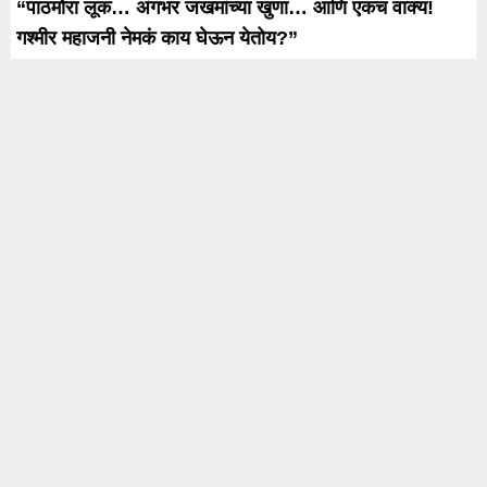
“पाठमोरा लूक… अंगभर जखमांच्या खुणा… आणि एकच वाक्य!
गश्मीर महाजनी नेमकं काय घेऊन येतोय?”