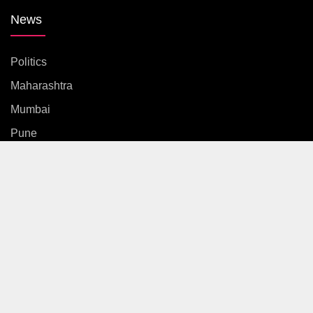
News
Politics
Maharashtra
Mumbai
Pune
Country
International
News
Entertainment
Sports
Gallery