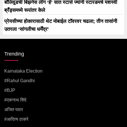
बॉलिवूडची बिझनेस लीग ‘हे’ सात स्टार्स ज्यांनी स्टारडमचे यशस्वी
ब्रँड्समध्ये रूपांतर केले
प्रेयसीच्या होकारासाठी थेट मोबाईल टॉवरवर चढला; तीन तासांनी
उतरला ‘सांगलीचा धर्मेंद्र’
Trending
Karnataka Election
#rahul Gandhi
#BJP
#एकनाथ शिंदे
अजित पवार
#आदित्य ठाकरे