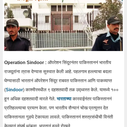
Operation Sindoor :
ऑपरेशन सिंदूरनंतर पाकिस्ताननं भारतीय
राजदूतांना त्रास देण्यास सुरुवात केली आहे. पहलगाम हल्ल्याचा बदला
घेण्यासाठी भारतानं ऑपरेशन सिंदूर राबवत पाकिस्तान आणि पाकव्याप्त
(
Sindoor
) काश्मीरमधील ९ दहशतवादी तळ उद्ध्वस्त केले. यामध्ये १००
हून अधिक दहशतवादी मारले गेले.
भारताच्या
कारवाईनंतर पाकिस्ताननं
प्रतिहल्ल्याचा प्रयत्न केला. पण भारतीय सैन्यानं चोख प्रत्युत्तर देत
पाकिस्तानला गुडघे टेकायला लावले. पाकिस्ताननं शस्त्रसंधीची विनंती
केल्यानं संघर्ष थांबला. भारतानं हल्ले रोखले.