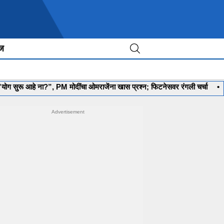
ीज
 ना?”, PM मोदींचा ओमराजेंना खास प्रश्न; फिटनेसवर रंगली चर्चा
•
‘मला रणनीती