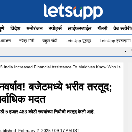
ुणे
विदेश
मनोरंजन
स्पोर्ट्स
लाईफस्टाईल
गॅलरी
वेब स्टोर
 आरक्षण
नरेंद्र मोदी
राहुल गांधी
LetsUpp यूट्यूब
LetsUpp इंस्टाग्राम
•
”योग सुरू आहे
5 India Increased Financial Assistance To Maldives Know Who Is
नवर्षाव! बजेटमध्ये भरीव तरतूद;
सर्वाधिक मदत
ासाठी 5 हजार 483 कोटी रुपयांच्या निधीची तरतूद केली आहे.
ublished:
February 2, 2025 / 09:17 AM IST