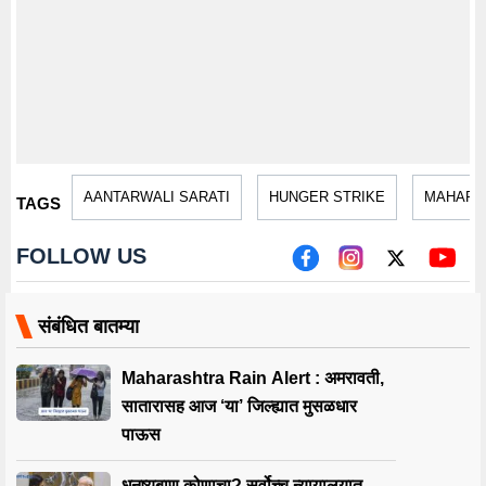
AANTARWALI SARATI
HUNGER STRIKE
MAHARA
TAGS
FOLLOW US
संबंधित बातम्या
Maharashtra Rain Alert : अमरावती,
सातारासह आज ‘या’ जिल्ह्यात मुसळधार
पाऊस
धनुष्यबाण कोणाचा? सर्वोच्च न्यायालयात