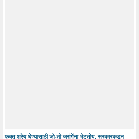
फक्त श्रेय घेण्यासाठी जो-तो जरांगेंना भेटतोय, सरकारकडून