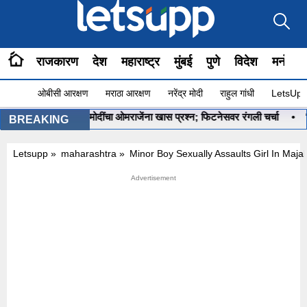
राजकारण
देश
महाराष्ट्र
मुंबई
पुणे
विदेश
मनोरंज
ओबीसी आरक्षण
मराठा आरक्षण
नरेंद्र मोदी
राहुल गांधी
LetsUpp 
ू आहे ना?”, PM मोदींचा ओमराजेंना खास प्रश्न; फिटनेसवर रंगली चर्चा
•
‘मला र
BREAKING
Letsupp
»
maharashtra
»
Minor Boy Sexually Assaults Girl In Maja