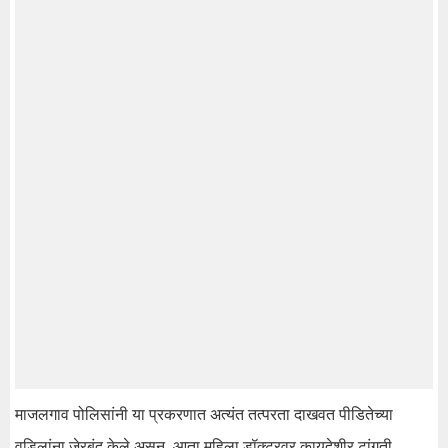
माजलगाव पोलिसांनी या प्रकरणात अत्यंत तत्परता दाखवत पीडितेच्या
वडिलांना जेरबंद केले असून, आता महिला डॉक्टरवर कायदेशीर टांगती