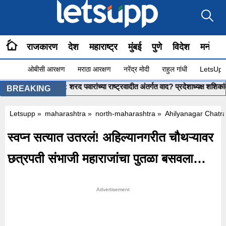
राजकारण
देश
महाराष्ट्र
मुंबई
पुणे
विदेश
मनोरंज
ओबीसी आरक्षण
मराठा आरक्षण
नरेंद्र मोदी
राहुल गांधी
LetsUpp 
kant Shinde : शरद पवारांच्या राष्ट्रवादीत अंतर्गत वाद? प्रदेशाध्यक्ष शशिकांत शिं
BREAKING
Letsupp
»
maharashtra
»
north-maharashtra
»
Ahilyanagar Chatr
स्वप्न सत्यात उतरलं! अहिल्यानगरीत चौथऱ्यावर
छत्रपती संभाजी महाराजांचा पुतळा बसवला…