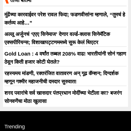
ताजी बातमी
मुंढेंच्या कारवाईवर परेश रावल फिदा; फडणवीसांना म्हणाले, “तुमचं हे
कर्तव्य आहे…”
अल्लू अर्जुनचं ‘एएए सिनेमाज’ देणार वर्ल्ड-क्लास सिनेमॅटिक
एक्सपीरियन्स; विशाखापट्टणममध्ये सुरू केलं थिएटर
Gold Loan : 4 वर्षांत तब्बल 208% वाढ! भारतीयांनी सोनं गहाण
ठेवून किती हजार कोटी घेतले?
रहस्यमय मांडणी, रक्तरंजित वातावरण अन् गूढ कॅप्शन; दिग्दर्शक
म्हणून गश्मीर महाजनीची दमदार सुरुवात!
शरद पवारांचे सर्व खासदार पंतप्रधान मोदींच्या भेटीला का? बजरंग
सोनवणेंचा मोठा खुलासा
Trending