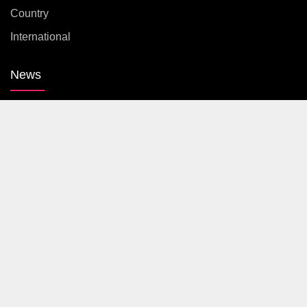
Country
International
News
Entertainment
Sports
Gallery
Life Style
Video
Web Stories
About Us
Contact Us