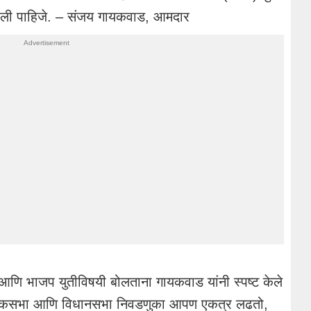
 झाली पाहिजे. – संजय गायकवाड, आमदार
णि भाजप युतीविषयी बोलताना गायकवाड यांनी स्पष्ट केले
ो. लोकसभा आणि विधानसभा निवडणुका आपण एकत्र लढतो,