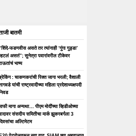
ताजी बातमी
“शिंदे-फडणवीस असते तर त्यांनाही ‘गुंगा गुड्डा’
म्हटलं असतं”; सुनेत्रा पवारांवरील टीकेवर
राऊतांचं भाष्य
ब्रेकिंग : चाकणकरांची रिक्त जागा भरली; वैशाली
नागवडे यांची राष्ट्रवादीच्या महिला प्रदेशाध्यक्षपदी
निवड
माफी मागा अन्यथा… पीएम मोदींच्या व्हिडीओच्या
वादावर संसदीय समितीचा मार्क झुकरबर्गला 3
दिवसांचा अल्टिमेटम
E20 पेट्रोलवरून नवा वाद, SIAM च्या अहवालात