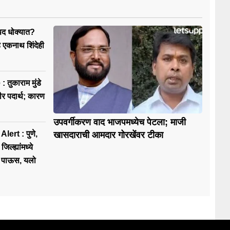
िपद धोक्यात?
ह एकनाथ शिंदेही
ुकाराम मुंडे
ीर पदार्थ; कारण
उपवर्गीकरण वाद भाजपमध्येच पेटला; माजी
 : पुणे,
खासदाराची आमदार गोरखेंवर टीका
िल्ह्यांमध्ये
 पाऊस, यलो