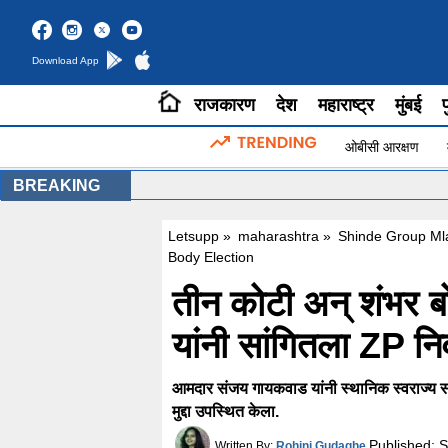
Download App
राजकारण
देश
महाराष्ट्र
मुंबई
प
ओबीसी आरक्षण
BREAKING
Letsupp
»
maharashtra
»
Shinde Group Ml
Body Election
तीन कोटी अन् शंभर
यांनी सांगितला ZP न
आमदार संजय गायकवाड यांनी स्थानिक स्वराज्य संस्
मुद्दा उपस्थित केला.
Published:
S
Written By:
Rohini Gudaghe