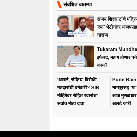
संबंधित बातम्या
संजय शिरसाटांचे मंत्र
‘त्या’ भेटीनंतर भाजपस
नाराज
Tukaram Mundhe : त
इफेक्ट, महाग होणार पन
काय?
‘आपले, संदिग्ध, विरोधी’
Pune Rain Alert
मतदारांची वर्गवारी? SIR
नागपूरसह ‘या’ ज
मोहिमेवर रोहित पवारांचा
आज मुसळधार
सर्वात मोठा दावा
अलर्ट जारी