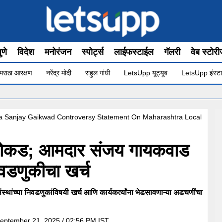
ुणे
विदेश
मनोरंजन
स्पोर्ट्स
लाईफस्टाईल
गॅलरी
वेब स्टोर
मराठा आरक्षण
नरेंद्र मोदी
राहुल गांधी
LetsUpp यूट्यूब
LetsUpp इंस्टा
•
a Sanjay Gaikwad Controversy Statement On Maharashtra Local
 बोकड; आमदार संजय गायकवाड
िवडणुकीचा खर्च
थांच्या निवडणुकांविषयी खर्च आणि कार्यकर्त्यांना भेडसावणाऱ्या अडचणींचा
eptember 21, 2025 / 02:56 PM IST