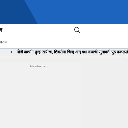
ीज
ग्राम
मोठी बातमी! पुन्हा तारीख, शिवसेना चिन्ह अन् पक्ष नावाची सुनावणी पुढं ढकलली
•
भ