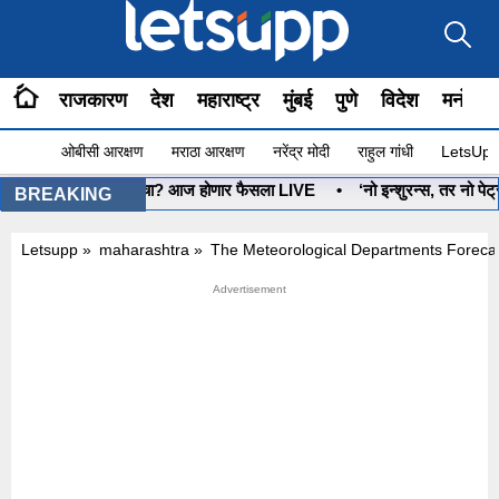
राजकारण
देश
महाराष्ट्र
मुंबई
पुणे
विदेश
मनोरंज
ओबीसी आरक्षण
मराठा आरक्षण
नरेंद्र मोदी
राहुल गांधी
LetsUpp 
धनुष्यबाण कोणाचा? आज होणार फैसला LIVE
•
‘नो इन्शुरन्स, तर नो पेट्रो
BREAKING
Letsupp
»
maharashtra
»
The Meteorological Departments Foreca