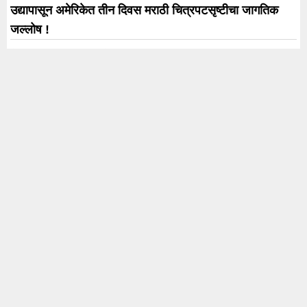
उद्यापासून अमेरिकेत तीन दिवस मराठी चित्रपटसृष्टीचा जागतिक
जल्लोष !
नेचरल स्टार नानीचा रौद्र अवतार! ‘द पॅराडाइज’चा दमदार टीझर
प्रदर्शित; 24 सप्टेंबरला चित्रपटगृहांत होणार धडाका
मुख्यमंत्री देवेंद्र फडणवीस यांच्या हस्ते नमित मल्होत्रा यांच्या ‘प्राइम
फोकस स्टुडिओज फेज 1’चे भव्य उद्घाटन
कॉकरोच जनता पार्टीची राष्ट्रीय कार्यकारिणी जाहीर; 11 जणांवर
जबाबदारी
Trending
Karnataka Election
#rahul Gandhi