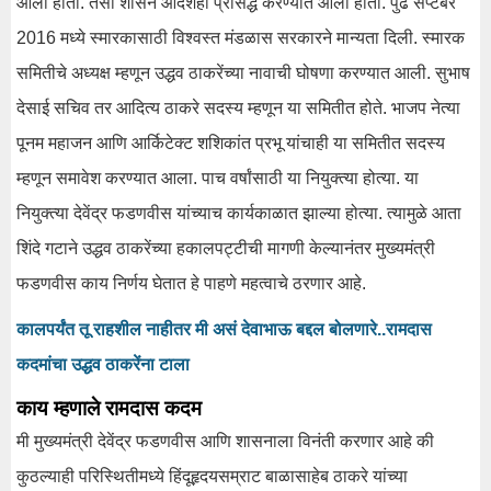
आली होती. तसा शासन आदेशही प्रसिद्ध करण्यात आला होता. पुढे सप्टेंबर
2016 मध्ये स्मारकासाठी विश्वस्त मंडळास सरकारने मान्यता दिली. स्मारक
समितीचे अध्यक्ष म्हणून उद्धव ठाकरेंच्या नावाची घोषणा करण्यात आली. सुभाष
देसाई सचिव तर आदित्य ठाकरे सदस्य म्हणून या समितीत होते. भाजप नेत्या
पूनम महाजन आणि आर्किटेक्ट शशिकांत प्रभू यांचाही या समितीत सदस्य
म्हणून समावेश करण्यात आला. पाच वर्षांसाठी या नियुक्त्या होत्या. या
नियुक्त्या देवेंद्र फडणवीस यांच्याच कार्यकाळात झाल्या होत्या. त्यामुळे आता
शिंदे गटाने उद्धव ठाकरेंच्या हकालपट्टीची मागणी केल्यानंतर मुख्यमंत्री
फडणवीस काय निर्णय घेतात हे पाहणे महत्वाचे ठरणार आहे.
कालपर्यंत तू राहशील नाहीतर मी असं देवाभाऊ बद्दल बोलणारे..रामदास
कदमांचा उद्धव ठाकरेंना टाला
काय म्हणाले रामदास कदम
मी मुख्यमंत्री देवेंद्र फडणवीस आणि शासनाला विनंती करणार आहे की
कुठल्याही परिस्थितीमध्ये हिंदूहृदयसम्राट बाळासाहेब ठाकरे यांच्या