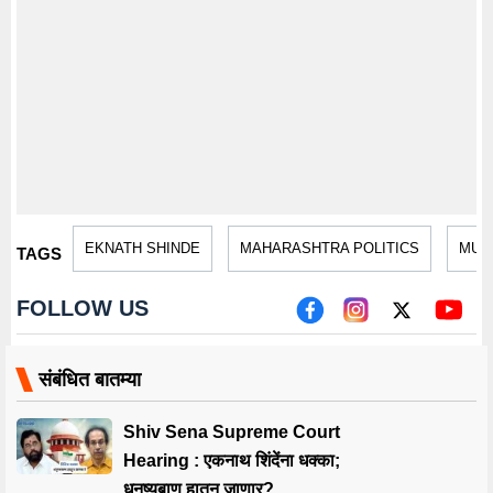
EKNATH SHINDE
MAHARASHTRA POLITICS
MUM
TAGS
FOLLOW US
संबंधित बातम्या
Shiv Sena Supreme Court
Hearing : एकनाथ शिंदेंना धक्का;
धनुष्यबाण हातून जाणार?