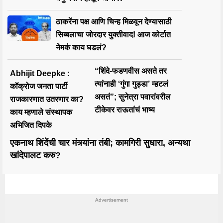
ठाकरेंना पक्ष आणि चिन्ह मिळवून देण्यासाठी
सिब्बलाचा जोरदार युक्तीवाद! आज कोर्टात
नेमकं काय घडलं?
“शिंदे-फडणवीस असते तर
Abhijit Deepke :
त्यांनाही ‘गुंगा गुड्डा’ म्हटलं
कॉक्रोज जनता पार्टी
असतं”; सुनेत्रा पवारांवरील
राजकारणात उतरणार का?
टीकेवर राऊतांचं भाष्य
काय म्हणाले संस्थापक
अभिजित दिपके
एकनाथ शिंदेंची चार मंत्र्यांना तंबी; कामगिरी सुधारा, अन्यथा
खांदेपालट करु?