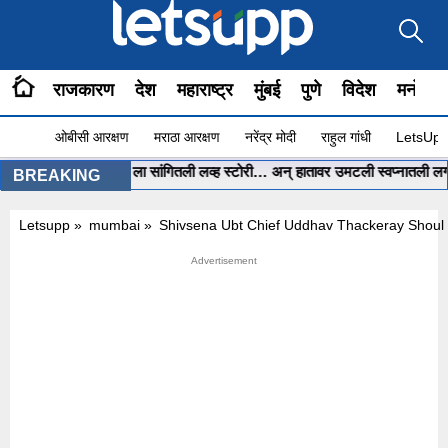
राजकारण
देश
महाराष्ट्र
मुंबई
पुणे
विदेश
मनोरंज
ओबीसी आरक्षण
मराठा आरक्षण
नरेंद्र मोदी
राहुल गांधी
LetsUpp 
ा पोरीनं ChatGPT ला सांगितली लव्ह स्टोरी… अन् हातावर उमटली स्वप्नातली लग्नाची मे
BREAKING
Letsupp
»
mumbai
»
Shivsena Ubt Chief Uddhav Thackeray Shoul