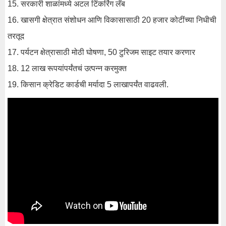
15. सरकारी शाळांमध्ये अटल टिंकरिंग लॅब
16. खासगी क्षेत्रात संशोधन आणि विकासासाठी 20 हजार कोटींच्या निधीची
तरतूद
17. पर्यटन क्षेत्रासाठी मोठी घोषणा, 50 टुरिजम साइट तयार करणार
18. 12 लाख रूपयांपर्यंतचं उत्पन्न करमुक्त
19. किसान क्रेडिट कार्डची मर्यादा 5 लाखापर्यंत वाढवली.