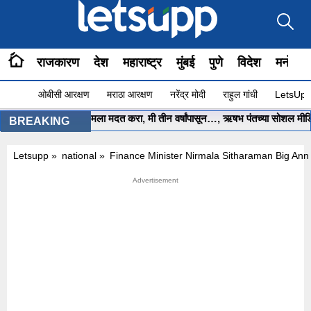
राजकारण
देश
महाराष्ट्र
मुंबई
पुणे
विदेश
मनोरंज
ओबीसी आरक्षण
मराठा आरक्षण
नरेंद्र मोदी
राहुल गांधी
LetsUpp 
मुख्यमंत्री साहेब.. मला मदत करा, मी तीन वर्षांपासून…, ऋषभ पंतच्या सोशल मीडिया प
BREAKING
Letsupp
»
national
»
Finance Minister Nirmala Sitharaman Big An