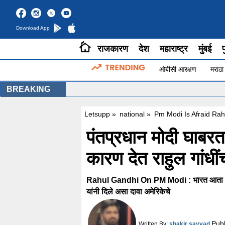
Download App
राजकारण
देश
महाराष्ट्र
मुंबई
प
ओबीसी आरक्षण
मराठा
BREAKING
Letsupp
»
national
»
Pm Modi Is Afraid Ra
पंतप्रधान मोदी घाबरता
कारण देत राहुल गांधीं
Rahul Gandhi On PM Modi : भारत आता रशिया
यांनी दिले असा दावा अमेरिकेचे
Pub
Written By:
shakir sayyad