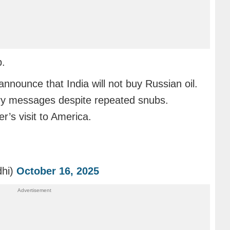
p.
nnounce that India will not buy Russian oil.
ry messages despite repeated snubs.
r’s visit to America.
dhi)
October 16, 2025