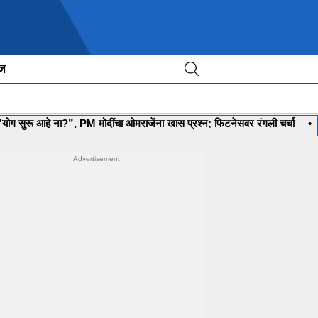
ीज
े ना?”, PM मोदींचा ओमराजेंना खास प्रश्न; फिटनेसवर रंगली चर्चा
•
‘मला रणनीती