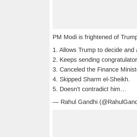
PM Modi is frightened of Trum
1. Allows Trump to decide and a
2. Keeps sending congratulato
3. Canceled the Finance Ministe
4. Skipped Sharm el-Sheikh.
5. Doesn’t contradict him…
— Rahul Gandhi (@RahulGan