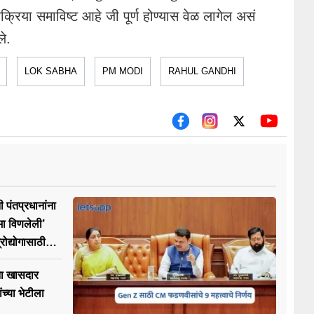
क्रिया समाविष्ट आहे जी पूर्ण होण्यास वेळ लागेल असं
ले.
LOK SABHA
PM MODI
RAHUL GANDHI
ी पंतप्रधानांना
िमा विणलेली’
रोद्योगासाठी
 मागणी
ा खासदार
ांच्या भेटीला