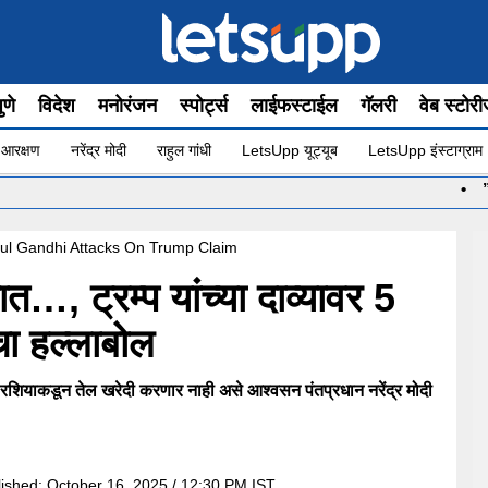
ुणे
विदेश
मनोरंजन
स्पोर्ट्स
लाईफस्टाईल
गॅलरी
वेब स्टोर
 आरक्षण
नरेंद्र मोदी
राहुल गांधी
LetsUpp यूट्यूब
LetsUpp इंस्टाग्राम
•
”योग सुरू आह
hul Gandhi Attacks On Trump Claim
त…, ट्रम्प यांच्या दाव्यावर 5
चा हल्लाबोल
कडून तेल खरेदी करणार नाही असे आश्वसन पंतप्रधान नरेंद्र मोदी
lished:
October 16, 2025 / 12:30 PM IST