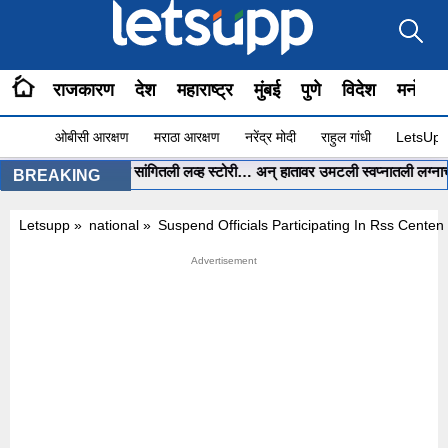
राजकारण
देश
महाराष्ट्र
मुंबई
पुणे
विदेश
मनोरंज
ओबीसी आरक्षण
मराठा आरक्षण
नरेंद्र मोदी
राहुल गांधी
LetsUpp 
ोरीनं ChatGPT ला सांगितली लव्ह स्टोरी… अन् हातावर उमटली स्वप्नातली लग्नाची मेहें
BREAKING
Letsupp
»
national
»
Suspend Officials Participating In Rss Cente