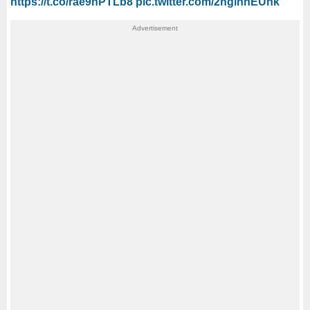
https://t.co/rae9nPTLb8
pic.twitter.com/2ngihnEUnk