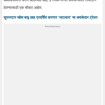
अंमलबजावणी करणे आवश्यक आहे. हे नियम नागरी कर्मचाऱ्यांवर नियंत्रण
ठेवण्यासाठी एक चौकट आहेत.
सुपरस्टार महेश बाबू उद्या प्रदर्शित करणार ‘जटाधारा’ चा धमाकेदार ट्रेलर