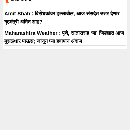
Amit Shah : विरोधकांवर हल्लाबोल, आज संसदेत उत्तर देणार
गृहमंत्री अमित शाह?
Maharashtra Weather : पुणे, सातारासह ‘या’ जिल्ह्यात आज
मुसळधार पाऊस; जाणून घ्या हवामान अंदाज
6 August Horoscope : ‘या’ 5 राशींसाठी आज होणार लाभ;
जाणून घ्या कसा राहणार दिवस ?
मामाचा गोवा सुसाट वेगात… थिएटर्सची संख्या पहिल्या आठवड्यात
170 तर दुसऱ्या आठवड्यात 200 च्या वर
खोडद जीएमआरटी आणि पुणे-नाशिक रेल्वे प्रकल्पाचा तिढा
सोडवण्यासाठी अनिल काकोडकर समितीची स्थापना
Trending