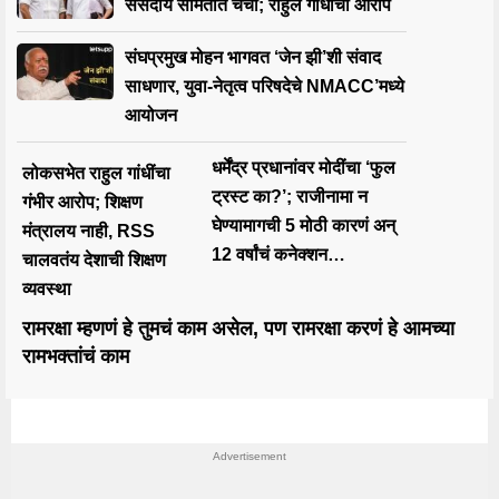
संसदीय समितीत चर्चा; राहुल गांधींचा आरोप
संघप्रमुख मोहन भागवत ‘जेन झी’शी संवाद
साधणार, युवा-नेतृत्व परिषदेचे NMACC’मध्ये
आयोजन
धर्मेंद्र प्रधानांवर मोदींचा ‘फुल
लोकसभेत राहुल गांधींचा
ट्रस्ट का?’; राजीनामा न
गंभीर आरोप; शिक्षण
घेण्यामागची 5 मोठी कारणं अन्
मंत्रालय नाही, RSS
12 वर्षांचं कनेक्शन…
चालवतंय देशाची शिक्षण
व्यवस्था
रामरक्षा म्हणणं हे तुमचं काम असेल, पण रामरक्षा करणं हे आमच्या
रामभक्तांचं काम