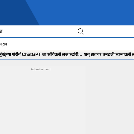
ीज
ग्राम
रीनं ChatGPT ला सांगितली लव्ह स्टोरी… अन् हातावर उमटली स्वप्नातली लग्नाची मेहेंद