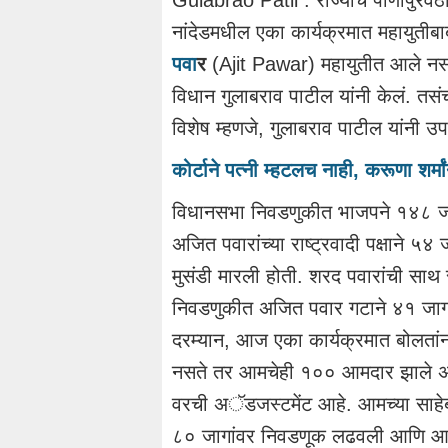
Gulabrao Patil : राज्याचे पाणीपुरवठा 
नांदेडमधील एका कार्यक्रमात महायुतीबा
पवा
र
(Ajit Pawar) महायुतीत आले न
विधान गुलाबराव पाटील यांनी केलं. तसंच
विशेष म्हणजे, गुलाबराव पाटील यांनी उपम
कोर्टाने पत्नी म्हटलच नाही, करूणा शर्मां
विधानसभा निवडणुकीत भाजपने १४८ जाग
अजित पवारांच्या राष्ट्रवादी पक्षाने ५
मुसंडी मारली होती. शरद पवारांची साथ
निवडणुकीत अजित पवार गटाने ४१ जागा त
दरम्यान, आज एका कार्यक्रमात बोलतां
नसते तर आमचेही १०० आमदार झाले असते. 
वरची अॅडजस्टमेंट आहे. आमच्या साहे
८० जागांवर निवडणूक लढवली आणि आमच