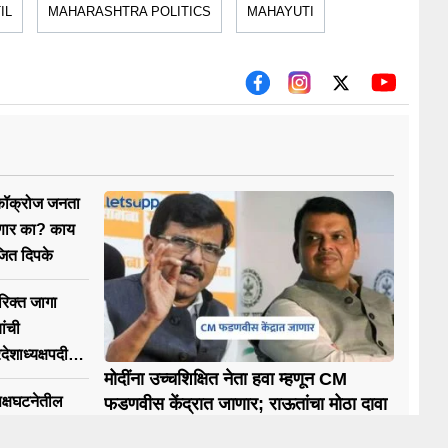
IL
MAHARASHTRA POLITICS
MAHAYUTI
ॉक्रोज जनता
रणार का? काय
जित दिपके
रिक्त जागा
ांची
देशाध्यक्षपदी
मोदींना उच्चशिक्षित नेता हवा म्हणून CM
पक्षघटनेतील
फडणवीस केंद्रात जाणार; राऊतांचा मोठा दावा
पत्रे द्या;