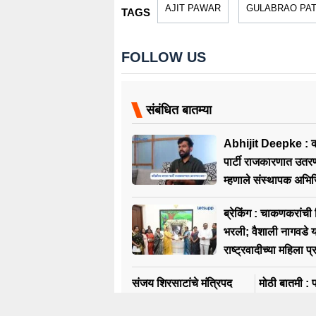
AJIT PAWAR
GULABRAO PAT
TAGS
FOLLOW US
संबंधित बातम्या
Abhijit Deepke : क
पार्टी राजकारणात उत
म्हणाले संस्थापक अभि
ब्रेकिंग : चाकणकरांची 
भरली; वैशाली नागवडे य
राष्ट्रवादीच्या महिला प्र
निवड
संजय शिरसाटांचे मंत्रिपद
मोठी बातमी : 
धोक्यात? ‘त्या’ भेटीनंतर
बदलांबाबत कागद