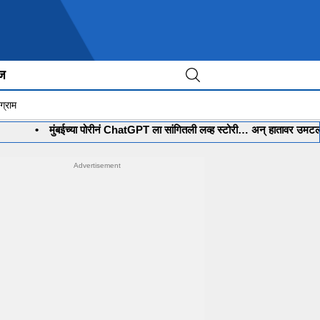
ीज
ग्राम
मुंबईच्या पोरीनं ChatGPT ला सांगितली लव्ह स्टोरी… अन् हातावर उमटली स्वप्नातली ल