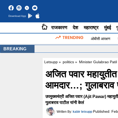
Download App
राजकारण
देश
महाराष्ट्र
मुंबई
प
ओबीसी आरक्षण
BREAKING
Letsupp
»
politics
»
Minister Gulabrao Pati
अजित पवार महायुती
आमदार…; गुलाबराव पा
उपमुख्यमंत्री अजित पवार (Ajit Pawar) महाय
गुलाबराव पाटील यांनी केलं
Published:
Feb
Written By:
kabir letsupp