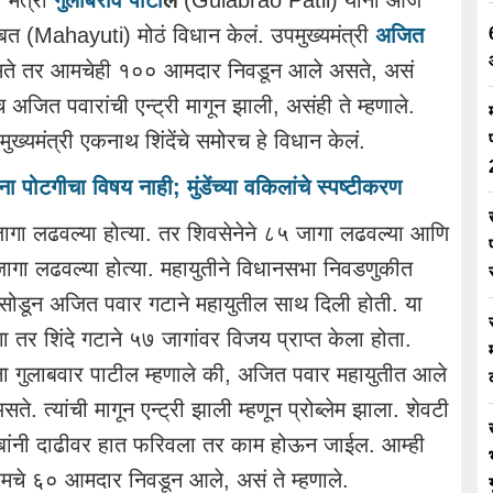
मंत्री
गुलाबराव पाटी
ल
(Gulabrao Patil) यांनी आज
बत (Mahayuti) मोठं विधान केलं. उपमुख्यमंत्री
अजित
सते तर आमचेही १०० आमदार निवडून आले असते, असं
 अजित पवारांची एन्ट्री मागून झाली, असंही ते म्हणाले.
ुख्यमंत्री एकनाथ शिंदेंचे समोरच हे विधान केलं.
ना पोटगीचा विषय नाही; मुंडेंच्या वकिलांचे स्पष्टीकरण ​
ा लढवल्या होत्या. तर शिवसेनेने ८५ जागा लढवल्या आणि
४ जागा लढवल्या होत्या. महायुतीने विधानसभा निवडणुकीत
 सोडून अजित पवार गटाने महायुतील साथ दिली होती. या
र शिंदे गटाने ५७ जागांवर विजय प्राप्त केला होता.
ना गुलाबवार पाटील म्हणाले की, अजित पवार महायुतीत आले
त्यांची मागून एन्ट्री झाली म्हणून प्रोब्लेम झाला. शेवटी
बांनी दाढीवर हात फरिवला तर काम होऊन जाईल. आम्ही
े ६० आमदार निवडून आले, असं ते म्हणाले.