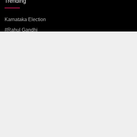
Trending
Karnataka Election
#rahul Gandhi
#BJP
#एकनाथ शिंदे
अजित पवार
#आदित्य ठाकरे
News
Politics
Maharashtra
Mumbai