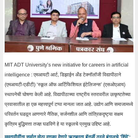
MIT ADT University’s new initiative for careers in artificial
intelligence : एमआयटी आर्ट, डिझाईन अँड टेक्नॉलॉजी विद्यापीठाने
(एमआयटी-एडीटी) ‘स्कूल ऑफ आर्टिफिशियल इंटेलिजन्स’ (एसओएआय)
स्थापनेची घोषणा केली आहे. विद्यापीठाच्या राष्ट्रीय स्तरावरील उत्कृष्टतेच्या
प्रवासातील हा एक महत्त्वपूर्ण टप्पा मानला जात आहे. उद्योग आणि समाजामध्ये
परिवर्तन घडवून आणणारे नैतिक, सर्जनशील आणि तांत्रिकदृष्ट्या सक्षम
कृत्रिम बुद्धिमत्ता तज्ज्ञ घडविणे हे या स्कूलचे प्रमुख उद्दिष्ट आहे.
ममतादीदींना सर्वात मोठा दणका देणारे ऋतब्रता बॅनर्जी ठरले बंगालचे ‘शिंदे’;