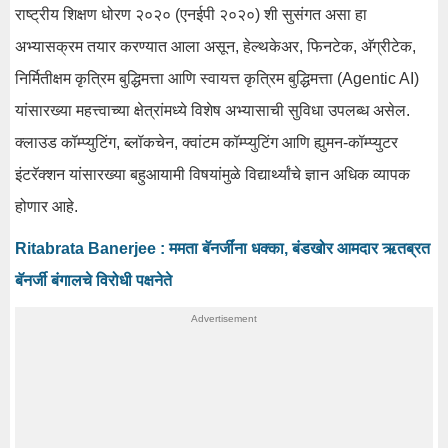
राष्ट्रीय शिक्षण धोरण २०२० (एनईपी २०२०) शी सुसंगत असा हा
अभ्यासक्रम तयार करण्यात आला असून, हेल्थकेअर, फिनटेक, अ‍ॅग्रीटेक,
निर्मितीक्षम कृत्रिम बुद्धिमत्ता आणि स्वायत्त कृत्रिम बुद्धिमत्ता (Agentic AI)
यांसारख्या महत्त्वाच्या क्षेत्रांमध्ये विशेष अभ्यासाची सुविधा उपलब्ध असेल.
क्लाउड कॉम्प्युटिंग, ब्लॉकचेन, क्वांटम कॉम्प्युटिंग आणि ह्युमन-कॉम्प्युटर
इंटरॅक्शन यांसारख्या बहुआयामी विषयांमुळे विद्यार्थ्यांचे ज्ञान अधिक व्यापक
होणार आहे.
Ritabrata Banerjee : ममता बॅनर्जींना धक्का, बंडखोर आमदार ऋतब्रत
बॅनर्जी बंगालचे विरोधी पक्षनेते