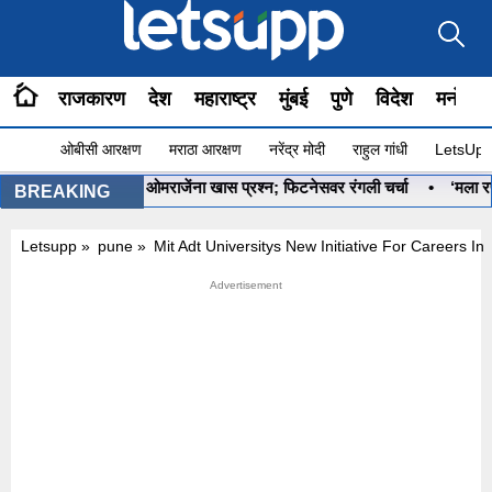
राजकारण
देश
महाराष्ट्र
मुंबई
पुणे
विदेश
मनोरंज
ओबीसी आरक्षण
मराठा आरक्षण
नरेंद्र मोदी
राहुल गांधी
LetsUpp 
?”, PM मोदींचा ओमराजेंना खास प्रश्न; फिटनेसवर रंगली चर्चा
•
‘मला रणनीतीकारा
BREAKING
Letsupp
»
pune
»
Mit Adt Universitys New Initiative For Careers In Ar