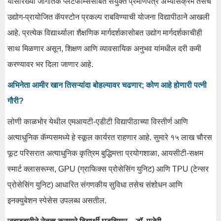
यांसारख्या जागतिक प्लॅटफॉर्म्ससोबत संयुक्त प्रमाणपत्र अभ्यासक्रम तसेच
उद्योग-प्रायोजित कॅपस्टोन प्रकल्प राबविण्याची योजना विद्यापीठाने आखली
आहे. प्रत्येक विद्यार्थ्याला शैक्षणिक मार्गदर्शकासोबत उद्योग मार्गदर्शकाचीही
साथ मिळणार असून, शिक्षण आणि व्यावसायिक अनुभव यांमधील दरी कमी
करण्यावर भर दिला जाणार आहे.
अभिनेता आमीर खान तिसऱ्यांदा बोहल्यावर चढणार; कोण आहे होणारी पत्नी
गौरी?
लोणी काळभोर येथील एमआयटी-एडीटी विद्यापीठाच्या विस्तीर्ण आणि
अत्याधुनिक कॅम्पसमध्ये हे स्कूल कार्यरत राहणार आहे. सुमारे १५ लाख चौरस
फूट परिसरात अत्याधुनिक कृत्रिम बुद्धिमत्ता प्रयोगशाळा, आयसीटी-सक्षम
स्मार्ट क्लासरूम्स, GPU (ग्राफिक्स प्रोसेसिंग युनिट) आणि TPU (टेन्सर
प्रोसेसिंग युनिट) आधारित संगणकीय सुविधा तसेच संशोधन आणि
इनक्युबेशन स्पेसेस उपलब्ध असतील.