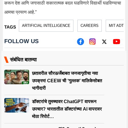
करून देश आणि जगासाठी सकारात्मक बदल घडविणारे विद्यार्थी घडविण्याचा
आमचा प्रयत्न आहे.”
ARTIFICIAL INTELLIGENCE
CAREERS
MIT ADT 
TAGS
FOLLOW US
संबंधित बातम्या
छतावरील सौरऊर्जेबाबत जनजागृतीचा नवा
उपक्रम! CEEW ची ‘गुल्लक’ मालिकेसोबत
भागीदारी
डॉक्टरांचे तुमच्यावर ChatGPT वापरून
उपचार? भारतातील डॉक्टरांच्या AI वापरावर
मोठा रिपोर्ट…