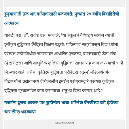
हुंड्यासाठी छळ अन् गर्भपातासाठी बळजबरी; पुण्यात २५ वर्षीय विवाहितेची
आत्महत्या
यावेळी प्रा. डॉ. राजेश एस. म्हणाले, “या स्कूलचे वैशिष्ट्य म्हणजे त्याची
कृत्रिम बुद्धिमत्ता-केंद्रित शिक्षण पद्धती. पहिल्याच सत्रापासून विद्यार्थ्यांना
प्रत्यक्ष उद्योगांमधील समस्यांवर आधारित प्रकल्प, वास्तववादी डेटा संच
(डेटासेट्स) आणि आधुनिक कृत्रिम बुद्धिमत्ता साधनांसह काम करण्याची संधी
मिळणार आहे. तसेच ‘कृत्रिम बुद्धिमत्ता प्रॅक्टिस स्कूल’ मॉडेलअंतर्गत
विद्यार्थ्यांना उद्योगांमध्ये दीर्घकालीन इमर्शन प्रोग्रामद्वारे प्रत्यक्ष कृत्रिम
बुद्धिमत्ता प्रकल्पांवर काम करण्याचा अनुभव दिला जाणार आहे.”
ममतांना दुसरा धक्का! पक्ष फुटीनंतर भाचा अभिषेक बॅनर्जींच्या घरी ईडीच्या
चार टीम्स धडकल्या