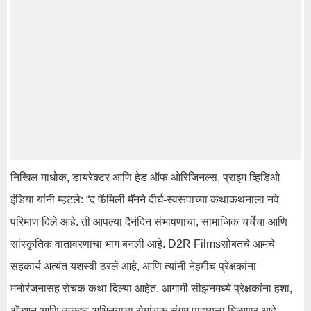
निखिल माधोक, डायरेक्टर आणि हेड ऑफ ओरिजिनल्स, प्राइम व्हिडिओ
इंडिया यांनी म्हटले: “द फॅमिली मॅनने दीर्घ-स्वरूपाच्या कथाकथनाला नवे
परिमाण दिले आहे. ती आपल्या दैनंदिन संभाषणांचा, सामाजिक चर्चेचा आणि
सांस्कृतिक वातावरणाचा भाग बनली आहे. D2R Filmsसोबतचे आमचे
सहकार्य अत्यंत यशस्वी ठरले आहे, आणि त्यांनी नेहमीच प्रेक्षकांना
मनोरंजनासह रोचक कथा दिल्या आहेत. आगामी सीझनमध्ये प्रेक्षकांना हशा,
अ‍ॅक्शन आणि उत्कृष्ट अभिनयाचा रोमांचक संगम पाहायला मिळणार आहे,