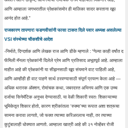
आणि आम्हाला जगभरातील प्रेक्षकांसमोर ही मालिका सादर करताना खूप
आनंद होत आहे.”
राजकारण तापणार! फडणवीसांनी फासा टाकत दिले पवार अध्यक्ष असलेल्या
VSI संस्थेच्या चौकशीचे आदेश
-निर्माते, दिग्दर्शक आणि लेखक राज आणि डीके म्हणाले : “गेल्या काही वर्षांत द
फॅमिली मॅनला प्रेक्षकांनी दिलेले प्रेम आणि प्रतिसाद अभूतपूर्व आहे. आम्हाला
माहीत आहे की प्रेक्षकांनी या सीझनसाठी खूप संयमाने वाट पाहिली आहे,
आणि आम्हीही ही वाट पाहणे सार्थ ठरवण्यासाठी संपूर्ण प्रयत्न केला आहे —
अधिक थरारक अ‍ॅक्शन, रोमांचक कथा, जबरदस्त अभिनय आणि एक उच्च
दर्जाचा सिनेमॅटिक अनुभव देण्यासाठी. या वेळी शिकारी स्वतः शिकाऱ्याच्या
भूमिकेतून शिकार होतो, कारण श्रीकांतला ‘रुक्मा’च्या रूपात अशा शत्रूचा
सामना करावा लागतो, जो फक्त त्याच्या करिअरलाच नाही, तर त्याच्या
कुटुंबालाही धोक्यात आणतो. आम्हाला खात्री आहे की २१ नोव्हेंबर रोजी