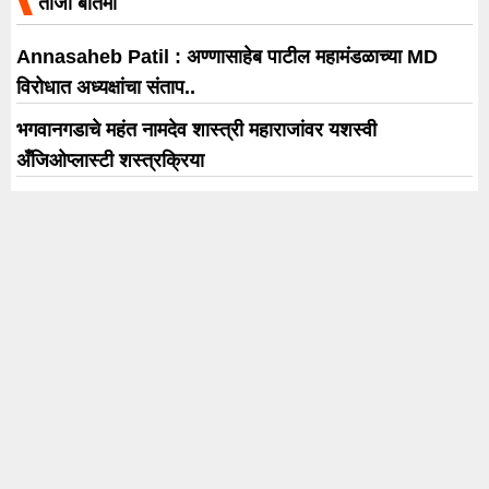
ताजी बातमी
Annasaheb Patil : अण्णासाहेब पाटील महामंडळाच्या MD
विरोधात अध्यक्षांचा संताप..
भगवानगडाचे महंत नामदेव शास्त्री महाराजांवर यशस्वी
अँजिओप्लास्टी शस्त्रक्रिया
Spider-Man: Brand New Day ची दुसऱ्या आठवड्यातही
बॉक्स ऑफिसवर दमदार पकड; 422 कोटी रुपयांची कमाई
बॉलिवूडची बिझनेस लीग ‘हे’ सात स्टार्स ज्यांनी स्टारडमचे यशस्वी
ब्रँड्समध्ये रूपांतर केले
प्रेयसीच्या होकारासाठी थेट मोबाईल टॉवरवर चढला; तीन तासांनी
उतरला ‘सांगलीचा धर्मेंद्र’
Trending