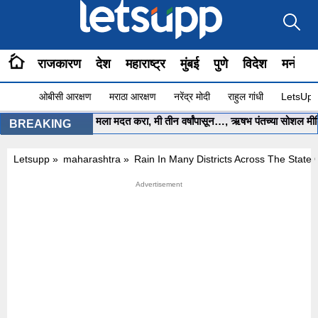
राजकारण
देश
महाराष्ट्र
मुंबई
पुणे
विदेश
मनोरंज
ओबीसी आरक्षण
मराठा आरक्षण
नरेंद्र मोदी
राहुल गांधी
LetsUpp 
मुख्यमंत्री साहेब.. मला मदत करा, मी तीन वर्षांपासून…, ऋषभ पंतच्या सोशल मीडिया
BREAKING
Letsupp
»
maharashtra
»
Rain In Many Districts Across The State