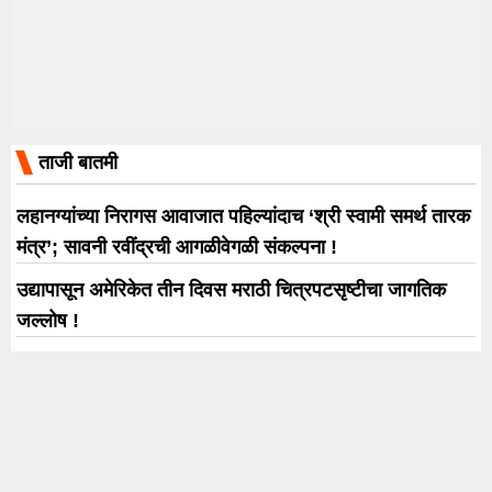
ताजी बातमी
लहानग्यांच्या निरागस आवाजात पहिल्यांदाच ‘श्री स्वामी समर्थ तारक
मंत्र’; सावनी रवींद्रची आगळीवेगळी संकल्पना !
उद्यापासून अमेरिकेत तीन दिवस मराठी चित्रपटसृष्टीचा जागतिक
जल्लोष !
नेचरल स्टार नानीचा रौद्र अवतार! ‘द पॅराडाइज’चा दमदार टीझर
प्रदर्शित; 24 सप्टेंबरला चित्रपटगृहांत होणार धडाका
मुख्यमंत्री देवेंद्र फडणवीस यांच्या हस्ते नमित मल्होत्रा यांच्या ‘प्राइम
फोकस स्टुडिओज फेज 1’चे भव्य उद्घाटन