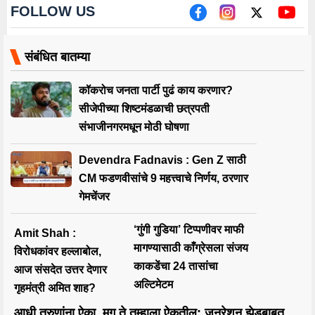
FOLLOW US
संबंधित बातम्या
कॉकरोच जनता पार्टी पुढं काय करणार?
सीजेपीच्या शिष्टमंडळाची छत्रपती
संभाजीनगरमधून मोठी घोषणा
Devendra Fadnavis : Gen Z साठी
CM फडणवीसांचे 9 महत्त्वाचे निर्णय, ठरणार
गेमचेंजर
‘गुंगी गुडिया’ टिप्पणीवर माफी
Amit Shah :
मागण्यासाठी काँग्रेसला संजय
विरोधकांवर हल्लाबोल,
काकडेंचा 24 तासांचा
आज संसदेत उत्तर देणार
अल्टिमेटम
गृहमंत्री अमित शाह?
आधी तरुणांना ऐका, मग ते तुम्हाला ऐकतील; जनरेशन झेडबाबत