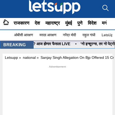
राजकारण
देश
महाराष्ट्र
मुंबई
पुणे
विदेश
मनोरंज
ओबीसी आरक्षण
मराठा आरक्षण
नरेंद्र मोदी
राहुल गांधी
LetsUpp 
धनुष्यबाण कोणाचा? आज होणार फैसला LIVE
•
‘नो इन्शुरन्स, तर नो पेट्रोल’
BREAKING
Letsupp
»
national
»
Sanjay Singh Allegation On Bjp Offered 15 Cr