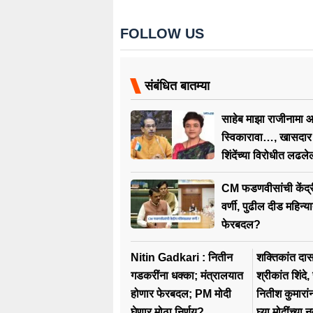
FOLLOW US
संबंधित बातम्या
साहेब माझा राजीनामा
स्विकारावा…, खासदार 
शिंदेंच्या विरोधीत लढले
ठाकरेंना जय महाराष्ट्र
CM फडणवीसांची केंद्र
वर्णी, पुढील दीड महिन्य
फेरबदल?
Nitin Gadkari : नितीन
शक्तिकांत दास
गडकरींना धक्का; मंत्रालयात
श्रीकांत शिंदे
होणार फेरबदल; PM मोदी
नितीश कुमारां
घेणार मोठा निर्णय?
घ्या मोदींच्या 