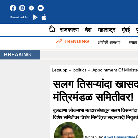
Download App
राजकारण
देश
महाराष्ट्र
मुंबई
प
ओबीसी आरक्षण
मराठा
BREAKING
Letsupp
»
politics
»
Appointment Of Minist
सलग तिसऱ्यांदा खासद
मंत्रिमंडळ समितीवर!
बुलढाणा लोकसभा मतदारसंघातून सलग तिसऱ्यांदा ल
विशेष समितीवर विशेष निमंत्रित सदस्यपदी नियुक्
Written By:
Amol Bhingardive