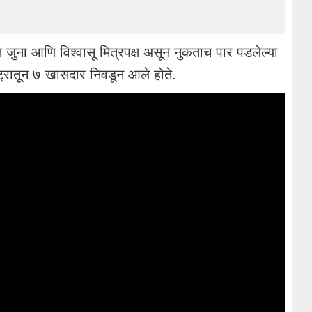
 जुना आणि विश्वासू मित्रपक्ष असून नुकताच पार पडलेल्या
ट्रातून ७ खासदार निवडून आले होते.