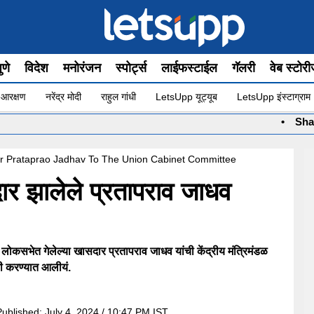
ुणे
विदेश
मनोरंजन
स्पोर्ट्स
लाईफस्टाईल
गॅलरी
वेब स्टोर
 आरक्षण
नरेंद्र मोदी
राहुल गांधी
LetsUpp यूट्यूब
LetsUpp इंस्टाग्राम
•
Shashikant Shind
er Prataprao Jadhav To The Union Cabinet Committee
ार झालेले प्रतापराव जाधव
ोकसभेत गेलेल्या खासदार प्रतापराव जाधव यांची केंद्रीय मंत्रिमंडळ
ती करण्यात आलीयं.
Published:
July 4, 2024 / 10:47 PM IST