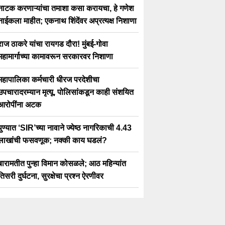
नाटक करणाऱ्यांचा तमाशा कसा करायचा, हे गणेश
नाईकला माहीत; एकनाथ शिंदेंवर अप्रत्यक्ष निशाणा
राज ठाकरे यांचा रायगड दौरा! मुंबई-गोवा
महामार्गाच्या कामावरून सरकारवर निशाणा
महापालिका कर्मचारी धीरज परदेशीचा
उपचारादरम्यान मृत्यू, पोलिसांकडून काही संशयित
आरोपींना अटक
पुण्यात ‘SIR’च्या नावाने ज्येष्ठ नागरिकाची 4.43
लाखांची फसवणूक; नक्की काय घडलं?
बारामतीत पुन्हा विमान कोसळले; आठ महिन्यांत
तिसरी दुर्घटना, सुरक्षेचा प्रश्न ऐरणीवर