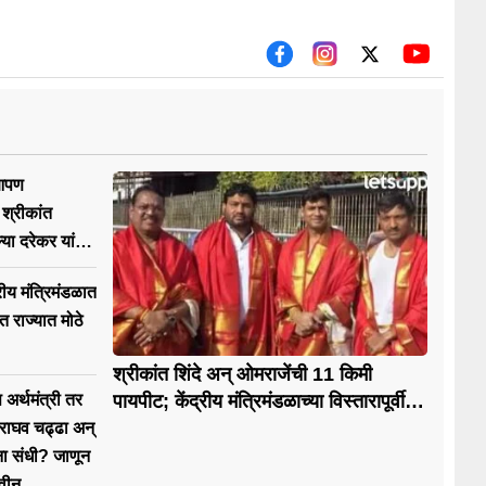
 आपण
श्रीकांत
ल्या दरेकर यांचा
ीय मंत्रिमंडळात
ात राज्यात मोठे
श्रीकांत शिंदे अन् ओमराजेंची 11 किमी
 अर्थमंत्री तर
पायपीट; केंद्रीय मंत्रिमंडळाच्या विस्तारापूर्वी
देवदर्शन
, राघव चढ्ढा अन्
ना संधी? जाणून
नवीन