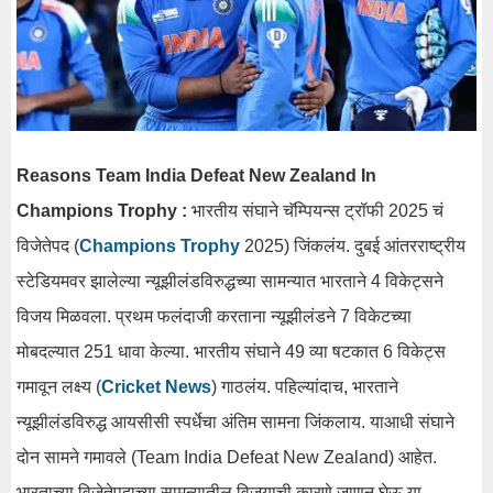
Reasons Team India Defeat New Zealand In
Champions Trophy :
भारतीय संघाने चॅम्पियन्स ट्रॉफी 2025 चं
विजेतेपद (
Champions Trophy
2025) जिंकलंय. दुबई आंतरराष्ट्रीय
स्टेडियमवर झालेल्या न्यूझीलंडविरुद्धच्या सामन्यात भारताने 4 विकेट्सने
विजय मिळवला. प्रथम फलंदाजी करताना न्यूझीलंडने 7 विकेटच्या
मोबदल्यात 251 धावा केल्या. भारतीय संघाने 49 व्या षटकात 6 विकेट्स
गमावून लक्ष्य (
Cricket News
) गाठलंय. पहिल्यांदाच, भारताने
न्यूझीलंडविरुद्ध आयसीसी स्पर्धेचा अंतिम सामना जिंकलाय. याआधी संघाने
दोन सामने गमावले (Team India Defeat New Zealand) आहेत.
भारताच्या विजेतेपदाच्या सामन्यातील विजयाची कारणे जाणून घेऊ या.