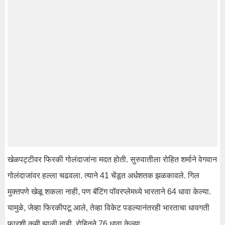
खेळपट्टीवर फिरकी गोलंदाजांना मदत होती. सुरुवातीला रोहित शर्माने वेगवान
गोलंदाजांवर हल्ला चढवला. त्याने 41 चेंडूत अर्धशतक झळकावले. गिल
मुक्तपणे खेळू शकला नाही, पण बॅटिंग पॉवरप्लेमध्ये भारताने 64 धावा केल्या.
यामुळे, जेव्हा फिरकीपटू आले, तेव्हा विकेट पडल्यानंतरही भारताचा धावगती
फारशी कमी झाली नाही. रोहितने 76 धावा केल्या.