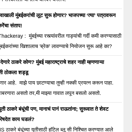
ावाखाली मुंबईकरांची लूट सुरू होणार? भाजपच्या ‘त्या’ पत्रावरून
रेंचा संताप!
ackeray : मुंबईच्या रस्त्यांवरील गाड्यांची गर्दी कमी करण्यासाठी
ंबईकरांच्या खिशालाच 'ब्रेक' लावण्याचे नियोजन सुरू आहे का?
णारे ठाकरे कोण? मुंबई महाराष्ट्राचे शहर नाही म्हणणाऱ्या
नी ठोकला शड्डू
ेणार आहे. माझे पाय छाटण्याचा तुम्ही नक्की प्रयत्न करून पाहा.
 घाबरणारा असतो तर,मी माझ्या गावात लपून बसलो असतो.
ती ठाकरे बंधूंची पण, मानाचं पानं राऊतांना; सुरूवात ते शेवट
रिषदेत काय घडलं?
करे बंधूंच्या युतीसाठी हॉटेल ब्लू सी निश्चित करण्यात आले