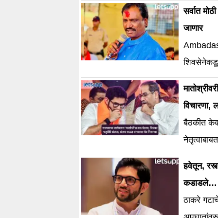
सर्वात मोठ
जाणार
Ambadas D
शिवसेनेकडू
दिली आहे.
मातोश्रीवर
विचारणा, ल
बैठकीत केव
नेतृत्वाबा
हवेतून, रस
कडाडले…
ठाकरे गटाच
अपघातांवर