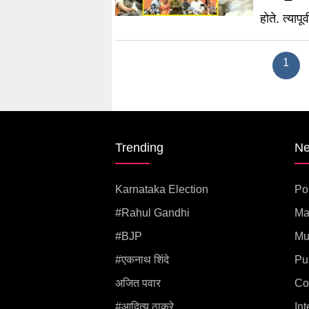
होते. त्याप
1
Trending
N
Karnataka Election
Pol
#rahul Gandhi
Ma
#BJP
Mu
#एकनाथ शिंदे
Pu
अजित पवार
Co
#आदित्य ठाकरे
Int