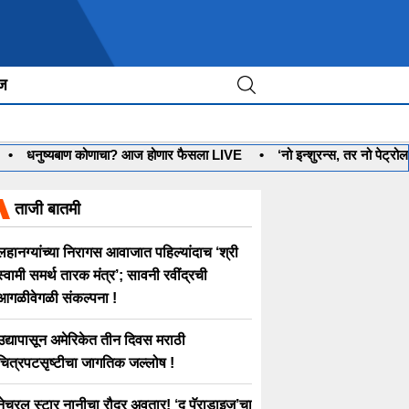
ीज
धनुष्यबाण कोणाचा? आज होणार फैसला LIVE
•
‘नो इन्शुरन्स, तर नो पेट्रोल’ 
ताजी बातमी
लहानग्यांच्या निरागस आवाजात पहिल्यांदाच ‘श्री
स्वामी समर्थ तारक मंत्र’; सावनी रवींद्रची
आगळीवेगळी संकल्पना !
उद्यापासून अमेरिकेत तीन दिवस मराठी
चित्रपटसृष्टीचा जागतिक जल्लोष !
नेचरल स्टार नानीचा रौद्र अवतार! ‘द पॅराडाइज’चा