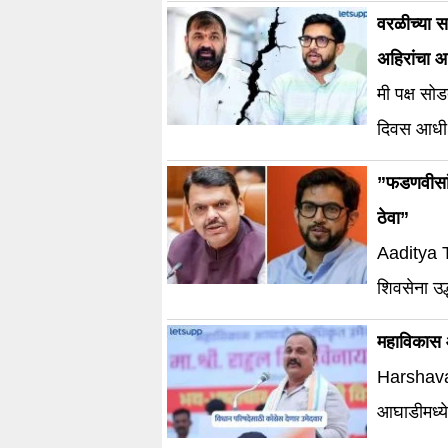
वरळीच्या स
अहिरांचा आ
मी पक्ष सो
दिवस आधी झा
”फडणवीसांच
ठेवा”
Aaditya 
शिवसेना उद
महाविकास आ
Harshavar
आघाडीमध्ये