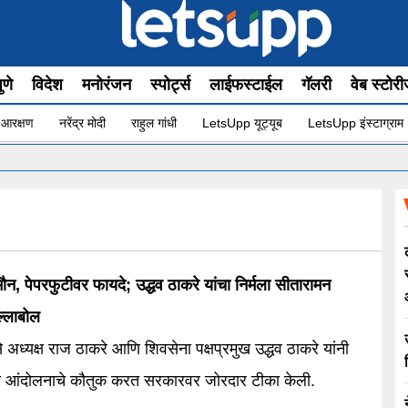
ुणे
विदेश
मनोरंजन
स्पोर्ट्स
लाईफस्टाईल
गॅलरी
वेब स्टोर
 आरक्षण
नरेंद्र मोदी
राहुल गांधी
LetsUpp यूट्यूब
LetsUpp इंस्टाग्राम
•
ौन, पेपरफुटीवर फायदे; उद्धव ठाकरे यांचा निर्मला सीतारामन
ल्लाबोल
े अध्यक्ष राज ठाकरे आणि शिवसेना पक्षप्रमुख उद्धव ठाकरे यांनी
यांच्या आंदोलनाचे कौतुक करत सरकारवर जोरदार टीका केली.