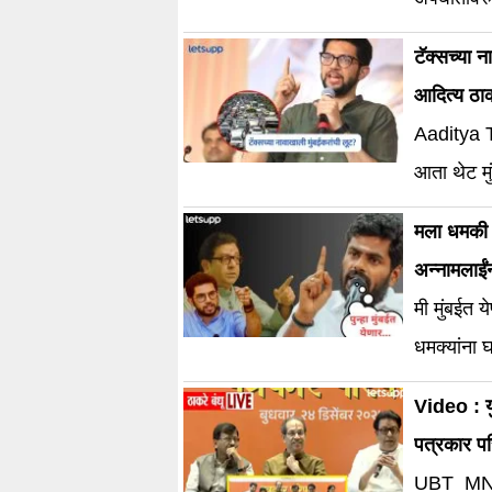
टॅक्सच्या न
आदित्य ठाक
Aaditya Th
आता थेट मु
मला धमकी दे
अन्नामलाईं
मी मुंबईत य
धमक्यांना
Video : यु
पत्रकार प
UBT_MNS ठा