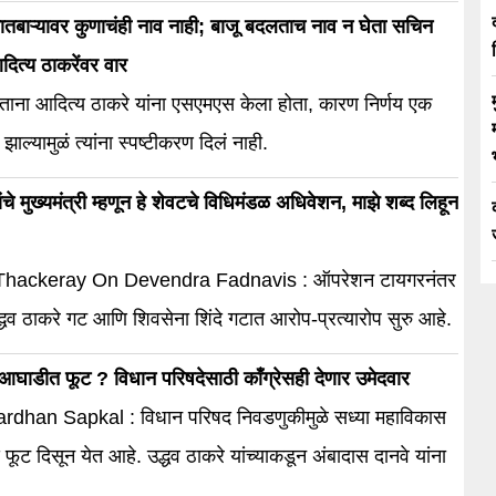
ातबाऱ्यावर कुणाचंही नाव नाही; बाजू बदलताच नाव न घेता सचिन
दित्य ठाकरेंवर वार
डताना आदित्य ठाकरे यांना एसएमएस केला होता, कारण निर्णय एक
ल्यामुळं त्यांना स्पष्टीकरण दिलं नाही.
े मुख्यमंत्री म्हणून हे शेवटचे विधिमंडळ अधिवेशन, माझे शब्द लिहून
Thackeray On Devendra Fadnavis : ऑपरेशन टायगरनंतर
्धव ठाकरे गट आणि शिवसेना शिंदे गटात आरोप-प्रत्यारोप सुरु आहे.
घाडीत फूट ? विधान परिषदेसाठी काँग्रेसही देणार उमेदवार
dhan Sapkal : विधान परिषद निवडणुकीमुळे सध्या महाविकास
 फूट दिसून येत आहे. उद्धव ठाकरे यांच्याकडून अंबादास दानवे यांना