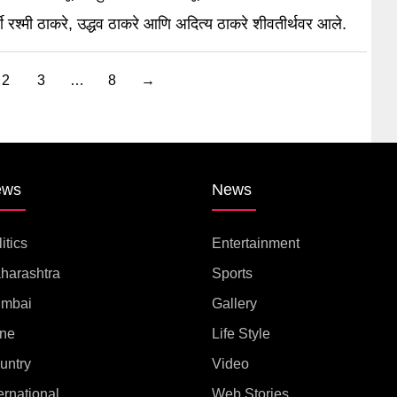
ूर्वी रश्मी ठाकरे, उद्धव ठाकरे आणि अदित्य ठाकरे शीवतीर्थवर आले.
2
3
…
8
→
ews
News
itics
Entertainment
harashtra
Sports
mbai
Gallery
ne
Life Style
untry
Video
ernational
Web Stories