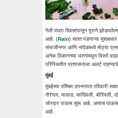
गेली पंधरा दिवसांपासून पुराने झोडपले
आहे. (
Rain
) सतत पडणाऱ्या मुसळधार 
संभाजीनगर आणि नांदेडमध्ये मोठ्या प्र
अनेक ठिकाणच्या धरणांमधून विसर्ग वाढ
परिस्थितीत प्रशासनाला अलर्ट राहण्या
मुंबई
मुंबईच्या पश्चिम उपनगरात रविवारी सक
गोरेगाव, मालाड, कांदिवली, बोरिवली, दहिस
जोरदार पाऊस सुरू आहे. असाच पाऊस स
आहे.