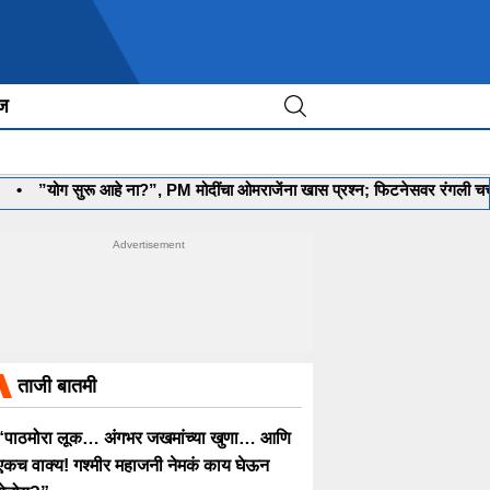
ीज
सुरू आहे ना?”, PM मोदींचा ओमराजेंना खास प्रश्न; फिटनेसवर रंगली चर्चा
•
‘मला
ताजी बातमी
“पाठमोरा लूक… अंगभर जखमांच्या खुणा… आणि
एकच वाक्य! गश्मीर महाजनी नेमकं काय घेऊन