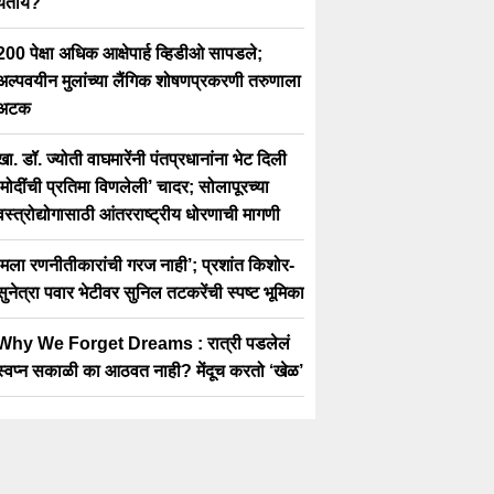
येतोय?”
200 पेक्षा अधिक आक्षेपार्ह व्हिडीओ सापडले;
अल्पवयीन मुलांच्या लैंगिक शोषणप्रकरणी तरुणाला
अटक
खा. डॉ. ज्योती वाघमारेंनी पंतप्रधानांना भेट दिली
‘मोदींची प्रतिमा विणलेली’ चादर; सोलापूरच्या
वस्त्रोद्योगासाठी आंतरराष्ट्रीय धोरणाची मागणी
‘मला रणनीतीकारांची गरज नाही’; प्रशांत किशोर-
सुनेत्रा पवार भेटीवर सुनिल तटकरेंची स्पष्ट भूमिका
Why We Forget Dreams : रात्री पडलेलं
स्वप्न सकाळी का आठवत नाही? मेंदूच करतो ‘खेळ’