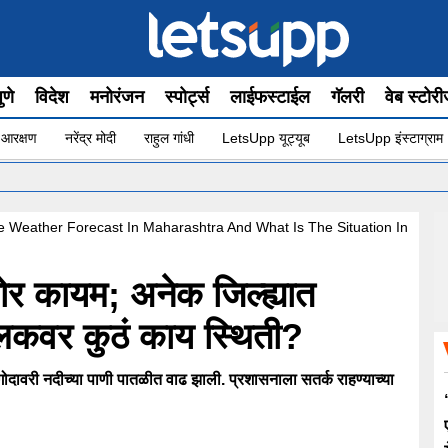
ुणे
विदेश
मनोरंजन
स्पोर्ट्स
लाईफस्टाईल
गॅलरी
वेब स्टोर
 आरक्षण
नरेंद्र मोदी
राहुल गांधी
LetsUpp यूट्यूब
LetsUpp इंस्टाग्राम
•
”योग 
 Weather Forecast In Maharashtra And What Is The Situation In
ोर कायम; अनेक जिल्ह्यात
लिकवर कुठं काय स्थिती?
ोदावरी नदीच्या पाणी पातळीत वाढ झाली. प्रशासनाला सतर्क राहण्याच्या