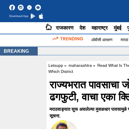
Download App
राजकारण
देश
महाराष्ट्र
मुंबई
प
ओबीसी आरक्षण
मराठा
BREAKING
Letsupp
»
maharashtra
»
Read What Is The
Which District
राज्यभरात पावसाचा ज
ढगफुटी, वाचा एका क्
मराठवाड्यात सुरू असलेल्या मुसळधार पावसामुळे ग
सूचना.