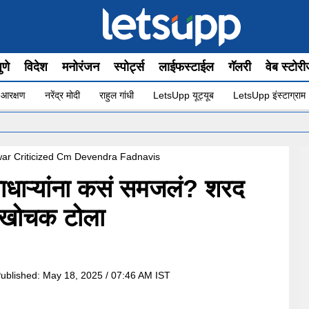
ुणे
विदेश
मनोरंजन
स्पोर्ट्स
लाईफस्टाईल
गॅलरी
वेब स्टोर
 आरक्षण
नरेंद्र मोदी
राहुल गांधी
LetsUpp यूट्यूब
LetsUpp इंस्टाग्राम
•
”
ar Criticized Cm Devendra Fadnavis
ताधाऱ्यांना कसं समजलं? शरद
ा खोचक टोला
ublished:
May 18, 2025 / 07:46 AM IST