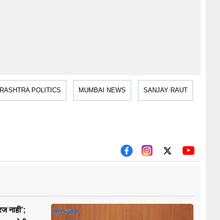
RASHTRA POLITICS
MUMBAI NEWS
SANJAY RAUT
रज नाही’;