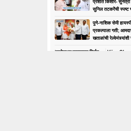
प्रशांत किशोर- सुनेत्र
सुनिल तटकरेंची स्पष्ट 
पुणे-नाशिक सेमी हायस्पी
प्रकल्पाला गती; आमद
खताळांची रेल्वेमंत्र्यांश
‘प्रदेशाध्यक्षपदाबाबत निर्णय
Vijay Chau
घ्यावा लागेल’ प्रशांत
भाजप नेते विज
किशोरांचा सुनेत्रा पवारांना
अटक ; ऑडि
स्पष्ट इशारा; तटकरेंवर
क्लिपप्रकरणा
नाराजी?
Trending
N