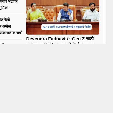
ा पवार भेटीवर
भूमिका
ड रेल्वे
ार अमोल
ी सकारात्मक चर्चा
Devendra Fadnavis : Gen Z साठी
dhary :
CM फडणवीसांचे 9 महत्त्वाचे निर्णय, ठरणार
गेमचेंजर
य चौधरी यांना
ओ
त कारवाई
ews
News