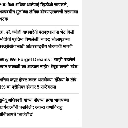
200 पेक्षा अधिक आक्षेपार्ह व्हिडीओ सापडले;
अल्पवयीन मुलांच्या लैंगिक शोषणप्रकरणी तरुणाला
अटक
खा. डॉ. ज्योती वाघमारेंनी पंतप्रधानांना भेट दिली
‘मोदींची प्रतिमा विणलेली’ चादर; सोलापूरच्या
वस्त्रोद्योगासाठी आंतरराष्ट्रीय धोरणाची मागणी
Why We Forget Dreams : रात्री पडलेलं
स्वप्न सकाळी का आठवत नाही? मेंदूच करतो ‘खेळ’
अनिल कपूर होस्ट करत असलेल्या ‘इंडिया के टॉप
1% चा प्रीमियर होणार 5 सप्टेंबरला
शुभेंदू अधिकारी यांच्या पीएच्या हत्या भाजपच्या
कार्यकर्त्यांनी घडविली; अकरा जणांविरुद्ध
सीबीआयचे ‘चार्जशीट’