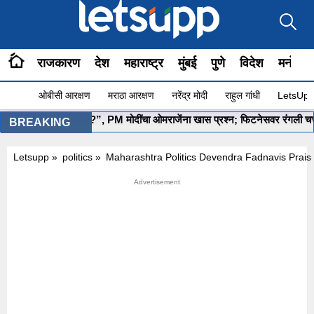
राजकारण
देश
महाराष्ट्र
मुंबई
पुणे
विदेश
मनोरंज
ओबीसी आरक्षण
मराठा आरक्षण
नरेंद्र मोदी
राहुल गांधी
LetsUpp 
”योग सुरू आहे ना?”, PM मोदींचा ओमराजेंना खास प्रश्न; फिटनेसवर रंगली चर्चा
BREAKING
Letsupp
»
politics
»
Maharashtra Politics Devendra Fadnavis Pra