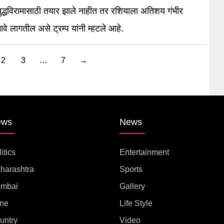
ुद्धविरामासाठी तयार झाले नाहीत तर रशियाला अतिशय गंभीर
ावे लागतील असे ट्रम्प यांनी म्हटले आहे.
2
3
…
7
→
ews
News
itics
Entertainment
harashtra
Sports
mbai
Gallery
ne
Life Style
untry
Video