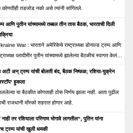
त कोणतीही तडजोड नको असे त्यांनी सांगितले.
रम्प आणि पुतीन यांच्यामध्ये तब्बल तीन तास बैठक, भारताची दिली
िक्रिया
aine War : भारताने अमेरिकेचे राष्ट्राध्यक्ष डोनाल्ड ट्रम्प आणि
ट्राध्यक्ष व्लादीमीर पुतीन यांच्यामध्ये झालेल्या बैठकीचं स्वागत केलं
ंघर्ष लवकरात लवकर संपण्याची जग वाट पाहात (Ukraine)
या अटी अन् ट्रम्प यांची बोलती बंद, बैठक निष्फळ; रशिया-युक्रेन
रताच्या परराष्ट्र मंत्रालयानं म्हटलं आहे. युक्रेनमधील आमच्या
ुलस्टॉप’ हुकला
ांती, प्रगती आणि समृद्धीने भरलेले भविष्याच्या शुभेच्छा असं पंतप्रधान
ललेल्या या बैठकीत कोणताही ठोस निर्णय झाला नाही. आता पुढील
ी यांनी आपल्या संदेशात म्हटलं आहे. फेब्रुवारी […]
ाची राजधानी मॉस्को शहरात होणार आहे.
बलं नाही तर रशियाला परिणाम भोगावे लागतील”, पुतिन यांना
च ट्रम्प यांची खुली धमकी