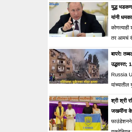
यु्द्ध भडकण
यांनी धमका
कोणत्याही श
तर आमचं सै
बापरे! तब
उद्धवस्त; 1
Russia U
यांच्यातील
ठरले आहेत.
श्री श्री र
रशियाचे राष
जखमींना के
झाली होती.
फाउंडेशनने 
आला नाही. 
युक्रेनियन 