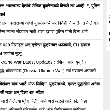
ार! “पाश्चात्य देशांचे सैनिक युक्रेनमध्ये दिसले तर आम्ही..”, पुतिन
वलं
ांतता कराराच्या आधी युक्रेनमध्ये जर विदेशी सैन्य तैनात केले गेले
न्य त्यांना सोडणार नाही असा इशारा पुतिन यांनी दिला आहे.
्बल 629 मिसाइल अन् ड्रोन्स युक्रेनवर धडकली, EU इमारत
4 जणांचा मृत्यू
kraine War Latest Updates : रशिया आणि युक्रेन
 युद्ध थांबवण्याचे (Russia Ukraine War) सर्व प्रयत्न अपयशी
 अमेरिकेचे राष्ट्रपती डोनाल्ड ट्रम्प (Donald Trump) आणि
विशंकर यांचं ‘आर्ट ऑफ लिव्हिंग’ युक्रेनमध्ये, क्रूर युद्धातील अनेक
्ट्राध्यक्ष व्लादिमीर पुतिन यांची (Vladimir Putin) नुकतीच भेट
ली मदत अन् दिला ‘हा’ संदेश
 या बैठकीतही युद्धावर कोणताच तोडगा काढता (Ukraine Crisis)
जारी केलेल्या प्रेस रिलीजमध्ये असे म्हटलं आहे की, जेव्हा
आताही युद्धाच्या मैदानातून एक मोठी बातमी समोर […]
सैन्य अधिकारी पहिल्यांदा आर्ट ऑफ लिव्हिंगबद्दल सांगितलं.