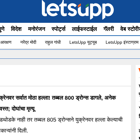
ुणे
विदेश
मनोरंजन
स्पोर्ट्स
लाईफस्टाईल
गॅलरी
वेब स्टोर
 आरक्षण
नरेंद्र मोदी
राहुल गांधी
LetsUpp यूट्यूब
LetsUpp इंस्टाग्राम
•
क्रेनवर सर्वात मोठा हल्ला! तब्बल 800 ड्रोन्स डागले, अनेक
स्त; दोघांचा मृत्यू
डथोडके नाही तर तब्बल 805 ड्रोन्सने युक्रेनवर हल्ला केल्याची
ाऱ्यांनी दिली.