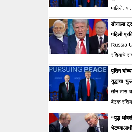
पाहिजे. या
डोनाल्ड ट्
पहिली प्रत
Russia Ukr
रशियाचे राष्
आहे. हा स
पुतिन यांच्
असल्याचं भा
युद्धाचा ‘फ
मित्रांना श
तीन तास चा
नरेंद्र मोद
बैठक रशिय
“युद्ध थां
भेटण्याआधी