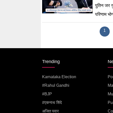
पुतिन जर य
परिणाम भोग
1
Trending
N
Karnataka Election
Pol
#rahul Gandhi
Ma
#BJP
Mu
#एकनाथ शिंदे
Pu
अजित पवार
Co