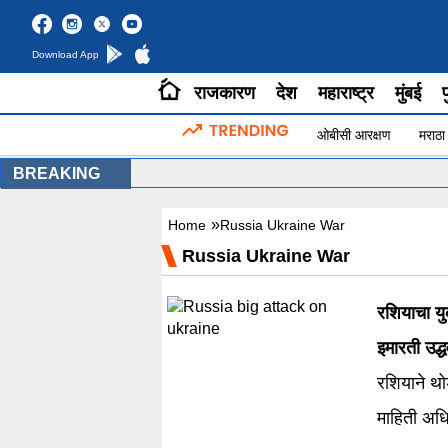
Download App
राजकारण
देश
महाराष्ट्र
मुंबई
प
ओबीसी आरक्षण
मराठा
BREAKING
»
Home
Russia Ukraine War
Russia Ukraine War
रशियाचा यु
इमारती उद्धव
रशियाने थो
माहिती अधिक