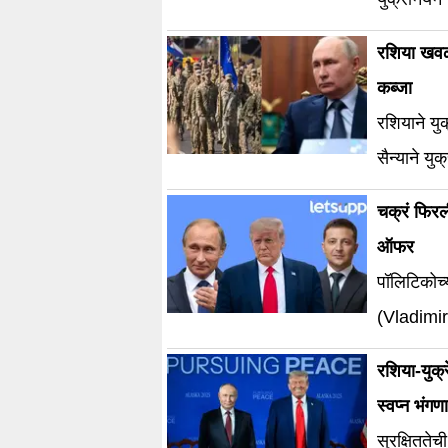
रशिया खवळल
कब्जा
रशियाने यु
सैन्याने यु
चक्रं फिरल
ऑफर
पॉलिटिकोच्य
(Vladimir
रशिया-युक्
स्वप्न भंगण
सुरक्षिततेच