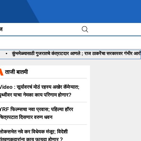
ीज
कुंभमेळ्यासाठी गुजरातचे कंत्राटदार आणले ; राज ठाकरेंचा सरकारवर गंभीर आरोप
•
ताजी बातमी
Video : सूर्यावरचं मोठं रहस्य अखेर कॅमेऱ्यात;
पृथ्वीवर याचा नेमका काय परिणाम होणार?
YRF फिल्म्सचा नवा प्रवास; पहिल्या हॉरर
चित्रपटात दिसणार वरुण धवन
लोकसभेत नवे कर विधेयक मंजूर; विदेशी
गुंतवणूकदारांना काय फायदा होणार ?