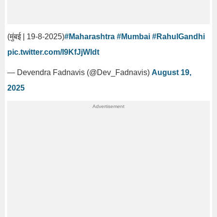
(मुंबई | 19-8-2025)
#Maharashtra
#Mumbai
#RahulGandhi
pic.twitter.com/I9KfJjWldt
— Devendra Fadnavis (@Dev_Fadnavis)
August 19,
2025