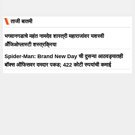
ताजी बातमी
भगवानगडाचे महंत नामदेव शास्त्री महाराजांवर यशस्वी
अँजिओप्लास्टी शस्त्रक्रिया
Spider-Man: Brand New Day ची दुसऱ्या आठवड्यातही
बॉक्स ऑफिसवर दमदार पकड; 422 कोटी रुपयांची कमाई
बॉलिवूडची बिझनेस लीग ‘हे’ सात स्टार्स ज्यांनी स्टारडमचे यशस्वी
ब्रँड्समध्ये रूपांतर केले
प्रेयसीच्या होकारासाठी थेट मोबाईल टॉवरवर चढला; तीन तासांनी
उतरला ‘सांगलीचा धर्मेंद्र’
जुगल हंसराज पुन्हा एकदा शेखर कपूरसोबत ‘मासूम: द नेक्स्ट
जनरेशन’ मध्ये एकत्र येणार !