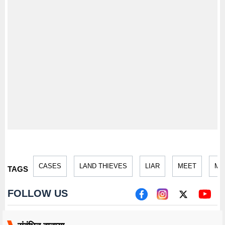
CASES
LAND THIEVES
LIAR
MEET
MU
TAGS
FOLLOW US