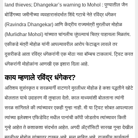
land thieves; Dhangekar’s warning to Mohol : पुण्यातील जैन
बोर्डिंगच्या जमीनीच्या व्यवहारासंदर्भात शिंदे गटाचे नेते रविंद्र धंगेकर
(Ravindra Dhangekar) आणि केंद्रीय राज्यमंत्री मुरलीधर मोहोळ
(Murlidhar Mohol) यांच्यात चांगलीच जुंपल्याचं चित्र पाहायला मिळतंय.
एकीकडे मंत्री मोहोळ यांनी आपल्यावरील आरोप फेटाळून लावले तर
दुसरीकडे आता रविंद्र धंगेकरांनी एक मोठा नवा बॉम्बच टाकलायं. ट्विट करत
धंगेकरांनी मोहोळांना आणखी एक इशारा दिला आहे.
काय म्हणाले रविंद्र धंगेकर?
अतिशय सुसंस्कृत व सरळमार्गी वाटणारे मुरलीधर मोहोळ हे कशा पद्धतीने खोटे
बोलतात याचे उदाहरण मी तुम्हाला देतो. काल माध्यमांशी बोलताना त्यांनी
सरळ सांगितले की त्यांच्यावर एकही गुन्हा नाही. मी या ट्विट सोबत आपल्याला
त्यांच्या इलेक्शन एफिडेविट मधील पानांची कॉपी जोडतोय त्यांच्यावर किती
गुन्हे आहेत ते कशाकशा संदर्भात आहेत. अगदी ॲट्रॉसिटी सारखा गुन्हा देखील
मुरलीधर मोहोळ यांच्यावर दाखल आहे. मला माहित आहे, राजकीय कार्यकर्ता