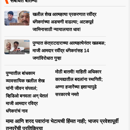
संबंधित बातम्या
खलील शेख आत्महत्या प्रकरणात रवींद्र
धंगेकरांच्या अडचणी वाढल्या; अटकपूर्व
जामिनासाठी न्यायालयात धाव!
पुण्यात कंत्राटदाराच्या आत्महत्येनंतर खळबळ;
माजी आमदार रवींद्र धंगेकरांसह 14
जणांविरोधात गुन्हा
मोठी बातमी! माहिती अधिकार
पुण्यातील बांधकाम
कायद्यातील बदलांना स्थगिती;
व्यावसायिक खलील शेख
अण्णा हजारेंच्या इशाऱ्यापुढे
यांनी जीवन संपवलं;
सरकारचे नमते
व्हिडिओ बनवला अन् घेतलं
माजी आमदार रविद्र
धंगेकरांचं नाव
मामा आणि शरद पवारांना भेटायची हिंमत नाही; भाजप प्रवेशापूर्वी
तनपुरेंची प्रतिक्रिया