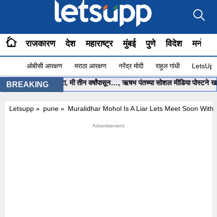
राजकारण
देश
महाराष्ट्र
मुंबई
पुणे
विदेश
मनोरंज
ओबीसी आरक्षण
मराठा आरक्षण
नरेंद्र मोदी
राहुल गांधी
LetsUpp 
साहेब.. मला मदत करा, मी तीन वर्षांपासून…, ऋषभ पंतच्या सोशल मीडिया पोस्टने खळबळ
BREAKING
Letsupp
»
pune
»
Muralidhar Mohol Is A Liar Lets Meet Soon Wit