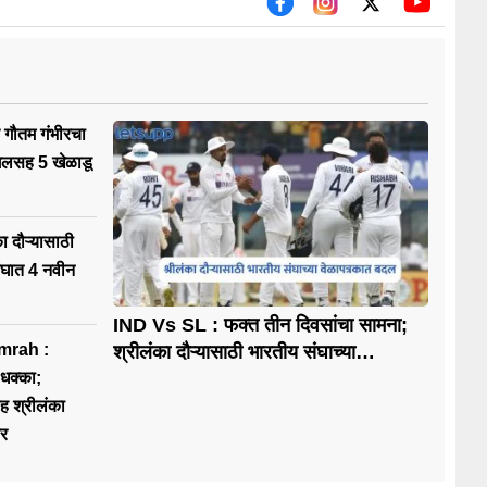
 गौतम गंभीरचा
िलसह 5 खेळाडू
संघात 4 नवीन
IND Vs SL : फक्त तीन दिवसांचा सामना;
mrah :
श्रीलंका दौऱ्यासाठी भारतीय संघाच्या
वेळापत्रकात बदल
 धक्का;
ह श्रीलंका
ेर