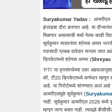
Suryakumar Yadav :
आयपीएल 20
इंग्लंडचा दौरा करणार आहे. या दौऱ्यान
मिळणार असल्याची चर्चा गेल्या काही दिव
सुर्यकुमार यादवनंतर श्रेयस अय्यर भार
पदासाठी प्रबळ दावेदार मानला जात आह
क्रिकेटमध्ये श्रेयस अय्यर (
Shreyas 
‘PTI’ या वृत्तसंस्थेच्या एका अहवालानु
की, टी20 क्रिकेटमध्ये कर्णधार म्हणून स
आहे. या रिपोर्टमध्ये सांगण्यात आलं आहे
आयपीएलमुळे सूर्यकुमार (
Suryakuma
नाही. सूर्यकुमार आयपीएल 2026 मध्ये पू
म्हणून जागा बसत नाही. त्यामुळे बीस