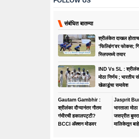
FOLLOW US
संबंधित बातम्या
श्रीलंकेत दाखल होताच
‘फिल्डिंग’वर फोकस; ग
स्लिपमध्ये तयार
IND Vs SL : श्रीलंका दौऱ्यासाठी
मोठा निर्णय ; भारतीय 
खेळाडूंचा समावेश
Gautam Gambhir :
Jasprit Bu
श्रीलंका दौऱ्यानंतर गौतम
भारताला मोठा
गंभीरची हकालपट्टी?
जसप्रीत बुमरा
BCCI अ‍ॅक्शन मोडवर
मालिकेतून बाह