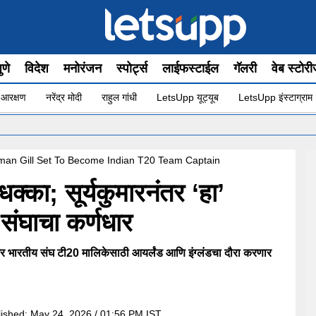
ुणे
विदेश
मनोरंजन
स्पोर्ट्स
लाईफस्टाईल
गॅलरी
वेब स्टोर
 आरक्षण
नरेंद्र मोदी
राहुल गांधी
LetsUpp यूट्यूब
LetsUpp इंस्टाग्राम
•
मुंबईच्य
man Gill Set To Become Indian T20 Team Captain
धक्का; सूर्यकुमारनंतर ‘हा’
संघाचा कर्णधार
तीय संघ टी20 मालिकेसाठी आयर्लंड आणि इंग्लंडचा दौरा करणार
lished:
May 24, 2026 / 01:56 PM IST