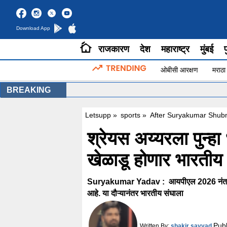
Download App
राजकारण
देश
महाराष्ट्र
मुंबई
प
ओबीसी आरक्षण
मराठा
BREAKING
Letsupp
»
sports
»
After Suryakumar Shub
श्रेयस अय्यरला पुन्हा 
खेळाडू होणार भारतीय 
Suryakumar Yadav : आयपीएल 2026 नंतर भार
आहे. या दौऱ्यानंतर भारतीय संघाला
Pub
Written By:
shakir sayyad