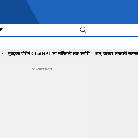
ीज
ा पोरीनं ChatGPT ला सांगितली लव्ह स्टोरी… अन् हातावर उमटली स्वप्नातली लग्नाची मे