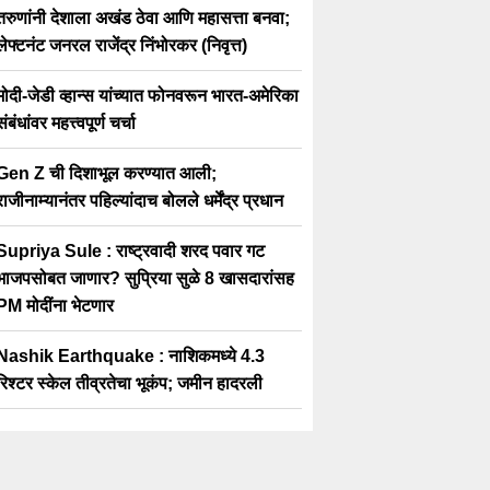
तरुणांनी देशाला अखंड ठेवा आणि महासत्ता बनवा;
लेफ्टनंट जनरल राजेंद्र निंभोरकर (निवृत्त)
मोदी-जेडी व्हान्स यांच्यात फोनवरून भारत-अमेरिका
संबंधांवर महत्त्वपूर्ण चर्चा
Gen Z ची दिशाभूल करण्यात आली;
राजीनाम्यानंतर पहिल्यांदाच बोलले धर्मेंद्र प्रधान
Supriya Sule : राष्ट्रवादी शरद पवार गट
भाजपसोबत जाणार? सुप्रिया सुळे 8 खासदारांसह
PM मोदींना भेटणार
Nashik Earthquake : नाशिकमध्ये 4.3
रिश्टर स्केल तीव्रतेचा भूकंप; जमीन हादरली