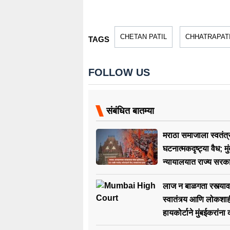
CHETAN PATIL
CHHATRAPATI
TAGS
FOLLOW US
संबंधित बातम्या
मराठा समाजाला स्वतंत्
घटनात्मकदृष्ट्या वैध; मु
न्यायालयात राज्य सरक
युक्तिवाद
लाज न बाळगता रस्त्य
स्वातंत्र्य आणि लोकशा
हायकोर्टाने मुंबईकरांना