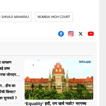
 SHIVAJI MAHARAJ
MUMBAI HIGH COURT
र आरक्षण
ंबई उच्च
ारचा जोरदार
ावर…हीच का
हीची किंमत?
 का सुनावले ?
‘Equality’ हवी, पण खर्च नको? भरगच्च