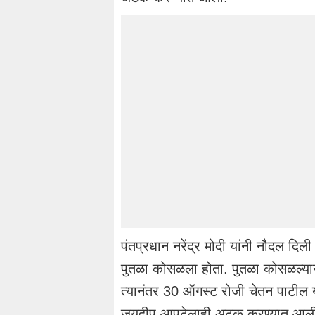
पंतप्रधान नरेंद्र मोदी यांनी नौदल दि
पुतळा कोसळला होता. पुतळा कोसळल्यानं
त्यानंतर 30 ऑगस्ट रोजी चेतन पाटील य
जयदीप आपटेलाही अटक करण्यात आली