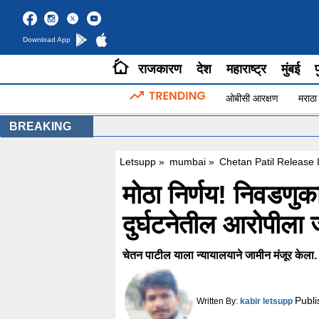
Download App
राजकारण
देश
महाराष्ट्र
मुंबई
प
ओबीसी आरक्षण
मराठा
BREAKING
Letsupp
»
mumbai
»
Chetan Patil Release 
मोठा निर्णय! निवडणु
दुर्घटनेतील आरोपीला 
चेतन पाटील याला न्यायालयाने जामीन मंजूर केला.
Publ
Written By:
kabir letsupp