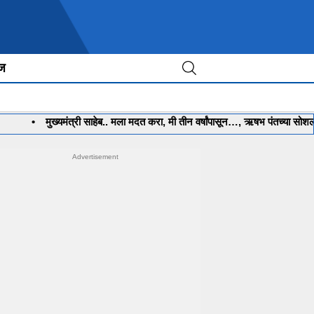
ीज
मुख्यमंत्री साहेब.. मला मदत करा, मी तीन वर्षांपासून…, ऋषभ पंतच्या सोशल मीडिया पो